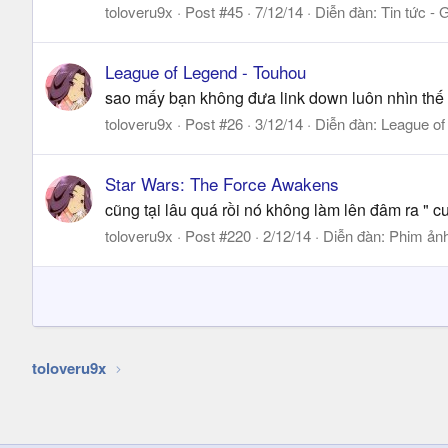
toloveru9x
Post #45
7/12/14
Diễn đàn:
Tin tức - 
League of Legend - Touhou
sao mấy bạn không đưa link down luôn nhìn thế 
toloveru9x
Post #26
3/12/14
Diễn đàn:
League of
Star Wars: The Force Awakens
cũng tại lâu quá rồi nó không làm lên đâm ra " c
toloveru9x
Post #220
2/12/14
Diễn đàn:
Phim ản
toloveru9x