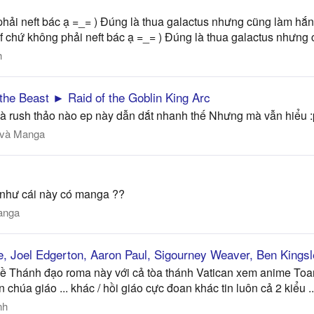
ải neft bác ạ =_= ) Đúng là thua galactus nhưng cũng làm hắn bị
f chứ không phải neft bác ạ =_= ) Đúng là thua galactus nhưng 
h
the Beast ► Raid of the Goblin King Arc
là rush thảo nào ep này dẫn dắt nhanh thế Nhưng mà vẫn hiểu :
 và Manga
h như cái này có manga ??
anga
e, Joel Edgerton, Aaron Paul, Sigourney Weaver, Ben Kings
ắc về Thánh đạo roma này với cả tòa thánh Vatican xem anime To
chúa giáo ... khác / hồi giáo cực đoan khác tin luôn cả 2 kiểu ..
nh