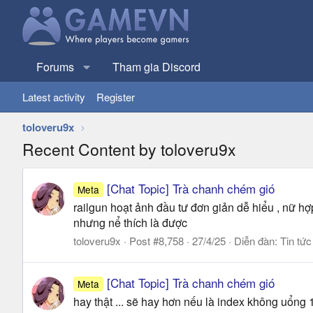
Forums
Tham gia Discord
Latest activity
Register
toloveru9x
Recent Content by toloveru9x
[Chat Topic] Trà chanh chém gió
Meta
railgun hoạt ảnh đầu tư đơn giản dễ hiểu , nữ h
nhưng nể thích là được
toloveru9x
Post #8,758
27/4/25
Diễn đàn:
Tin tức
[Chat Topic] Trà chanh chém gió
Meta
hay thật ... sẽ hay hơn nếu là index không uổ