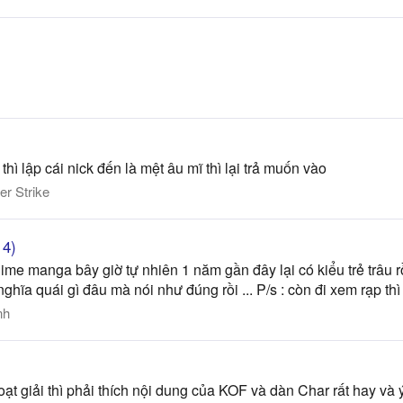
 lập cái nick đến là mệt âu mĩ thì lại trả muốn vào
er Strike
14)
 anime manga bây giờ tự nhiên 1 năm gần đây lại có kiểu trẻ trâ
hĩa quái gì đâu mà nói như đúng rồi ... P/s : còn đi xem rạp thì
nh
iải thì phải thích nội dung của KOF và dàn Char rất hay và ý 