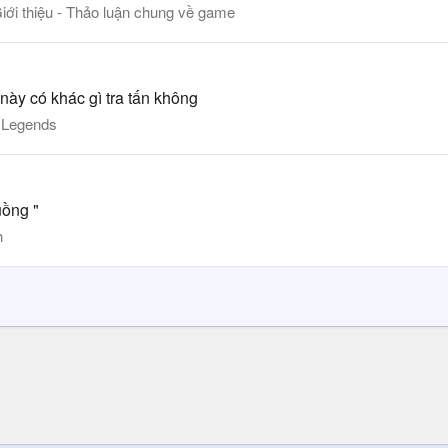
Giới thiệu - Thảo luận chung về game
này có khác gì tra tấn không
 Legends
uồng "
h