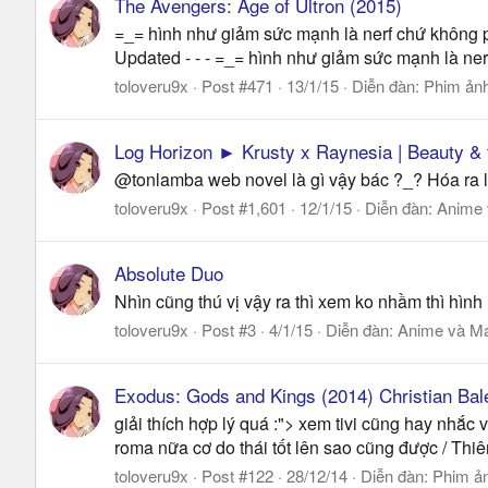
The Avengers: Age of Ultron (2015)
=_= hình như giảm sức mạnh là nerf chứ không ph
Updated - - - =_= hình như giảm sức mạnh là ner
toloveru9x
Post #471
13/1/15
Diễn đàn:
Phim ản
Log Horizon ► Krusty x Raynesia | Beauty & 
@tonlamba web novel là gì vậy bác ?_? Hóa ra 
toloveru9x
Post #1,601
12/1/15
Diễn đàn:
Anime
Absolute Duo
Nhìn cũng thú vị vậy ra thì xem ko nhầm thì hìn
toloveru9x
Post #3
4/1/15
Diễn đàn:
Anime và M
Exodus: Gods and Kings (2014) Christian Bal
giải thích hợp lý quá :"> xem tivi cũng hay nh
roma nữa cơ do thái tốt lên sao cũng được / Thiên 
toloveru9x
Post #122
28/12/14
Diễn đàn:
Phim ả