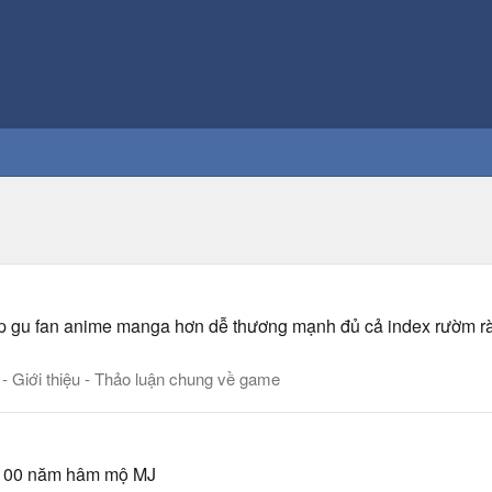
ợp gu fan anime manga hơn dễ thương mạnh đủ cả index rườm rà p
 - Giới thiệu - Thảo luận chung về game
ng 100 năm hâm mộ MJ