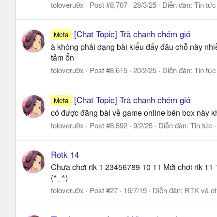
toloveru9x
Post #8,707
28/3/25
Diễn đàn:
Tin tức
[Chat Topic] Trà chanh chém gió
Meta
à không phải dạng bài kiểu đấy đâu chỗ này nhiều
tảm ổn
toloveru9x
Post #8,615
20/2/25
Diễn đàn:
Tin tức
[Chat Topic] Trà chanh chém gió
Meta
có được đăng bài về game online bên box này kh
toloveru9x
Post #8,592
9/2/25
Diễn đàn:
Tin tức 
Rotk 14
Chưa chơi rtk 1 23456789 10 11 Mới chơi rtk 11
(^_^)
toloveru9x
Post #27
16/7/19
Diễn đàn:
RTK và ot