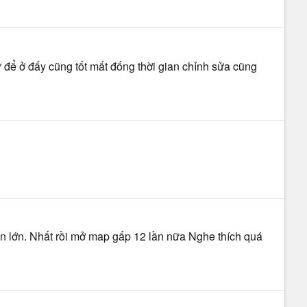
iữ để ở đấy cũng tốt mất đống thời gian chỉnh sửa cũng
ến lớn. Nhất rồi mở map gấp 12 lần nữa Nghe thích quá