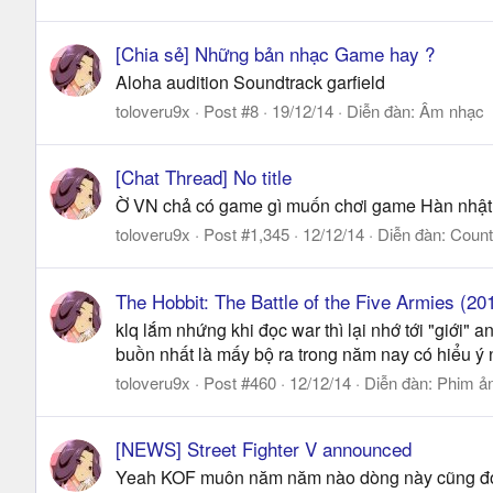
[Chia sẻ] Những bản nhạc Game hay ?
Aloha audition Soundtrack garfield
toloveru9x
Post #8
19/12/14
Diễn đàn:
Âm nhạc
[Chat Thread] No title
Ờ VN chả có game gì muốn chơi game Hàn nhật thì
toloveru9x
Post #1,345
12/12/14
Diễn đàn:
Count
The Hobbit: The Battle of the Five Armies (20
klq lắm nhứng khi đọc war thì lại nhớ tới "giới"
buồn nhất là mấy bộ ra trong năm nay có hiểu ý ng
toloveru9x
Post #460
12/12/14
Diễn đàn:
Phim ả
[NEWS] Street Fighter V announced
Yeah KOF muôn năm năm nào dòng này cũng đoạt g