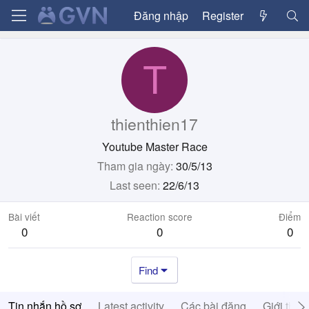
Đăng nhập
Register
T
thienthien17
Youtube Master Race
Tham gia ngày
30/5/13
Last seen
22/6/13
Bài viết
Reaction score
Điểm
0
0
0
Find
Tin nhắn hồ sơ
Latest activity
Các bài đăng
Giới thiệ