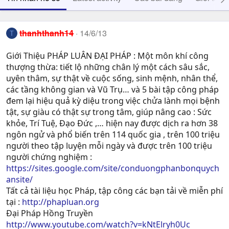
thanhthanh14
14/6/13
T
Giới Thiệu PHÁP LUÂN ĐẠI PHÁP : Một môn khí công
thượng thừa: tiết lộ những chân lý một cách sâu sắc,
uyên thâm, sự thật về cuộc sống, sinh mệnh, nhân thể,
các tầng không gian và Vũ Trụ… và 5 bài tập công pháp
đem lại hiệu quả kỳ diệu trong việc chửa lành mọi bệnh
tật, sự giàu có thật sự trong tâm, giúp nâng cao : Sức
khỏe, Trí Tuệ, Ðạo Ðức ,… hiện nay được dịch ra hơn 38
ngôn ngử và phổ biến trên 114 quốc gia , trên 100 triệu
người theo tập luyện mỗi ngày và được trên 100 triệu
người chứng nghiệm :
https://sites.google.com/site/conduongphanbonquych
ansite/
Tất cả tài liệu học Pháp, tập công các bạn tải về miễn phí
tại :
http://phapluan.org
Đại Pháp Hồng Truyền
http://www.youtube.com/watch?v=kNtElryh0Uc