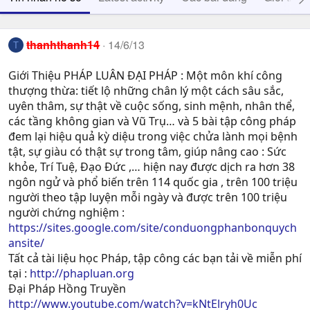
thanhthanh14
14/6/13
T
Giới Thiệu PHÁP LUÂN ĐẠI PHÁP : Một môn khí công
thượng thừa: tiết lộ những chân lý một cách sâu sắc,
uyên thâm, sự thật về cuộc sống, sinh mệnh, nhân thể,
các tầng không gian và Vũ Trụ… và 5 bài tập công pháp
đem lại hiệu quả kỳ diệu trong việc chửa lành mọi bệnh
tật, sự giàu có thật sự trong tâm, giúp nâng cao : Sức
khỏe, Trí Tuệ, Ðạo Ðức ,… hiện nay được dịch ra hơn 38
ngôn ngử và phổ biến trên 114 quốc gia , trên 100 triệu
người theo tập luyện mỗi ngày và được trên 100 triệu
người chứng nghiệm :
https://sites.google.com/site/conduongphanbonquych
ansite/
Tất cả tài liệu học Pháp, tập công các bạn tải về miễn phí
tại :
http://phapluan.org
Đại Pháp Hồng Truyền
http://www.youtube.com/watch?v=kNtElryh0Uc