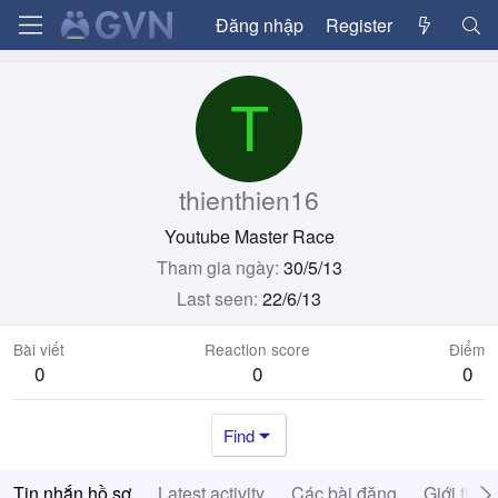
Đăng nhập
Register
T
thienthien16
Youtube Master Race
Tham gia ngày
30/5/13
Last seen
22/6/13
Bài viết
Reaction score
Điểm
0
0
0
Find
Tin nhắn hồ sơ
Latest activity
Các bài đăng
Giới thiệ