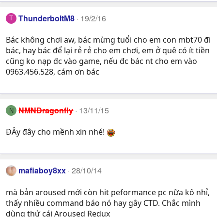
:
ThunderboltM8
19/2/16
T
Bác không chơi aw, bác mừng tuổi cho em con mbt70 đi
bác, hay bác để lại rẻ rẻ cho em chơi, em ở quê có ít tiền
cũng ko nạp đc vào game, nếu đc bác nt cho em vào
0963.456.528, cám ơn bác
NMNDragonfly
13/11/15
N
ĐÂy đây cho mềnh xin nhé!
mafiaboy8xx
28/10/14
mà bản aroused mới còn hit peformance pc nữa kô nhỉ,
thấy nhiều command báo nó hay gây CTD. Chắc mình
dùng thử cái Aroused Redux