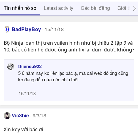
Tin nhắn hồ sơ
Latest activity
Các bài đăng
Giới thiệ
BadPlayBoy
15/11/18
Bộ Ninja loạn thị trên vuilen hình như bị thiếu 2 tập 9 và
10, bác có liên hệ được ông anh fix lại dùm được không?
thiensu922
5 6 năm nay ko liên lạc bác ạ, mà cái web đó ổng cũng
ko đụng đến nữa nên chịu thôi
15/11/18
Vic3bie
9/3/18
Xin key với bác ơi