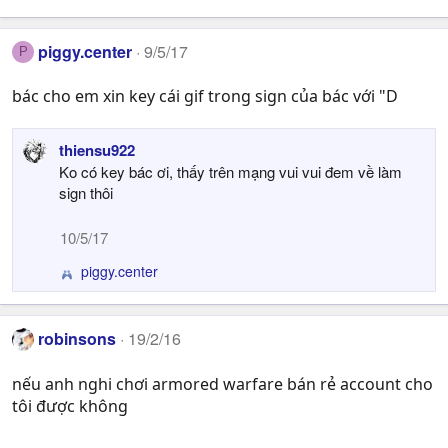
piggy.center
9/5/17
P
bác cho em xin key cái gif trong sign của bác với "D
thiensu922
Ko có key bác ơi, thấy trên mạng vui vui đem về làm
sign thôi
10/5/17
piggy.center
R
e
a
c
robinsons
19/2/16
t
i
nếu anh nghi chơi armored warfare bán rẻ account cho
o
tôi được không
n
s