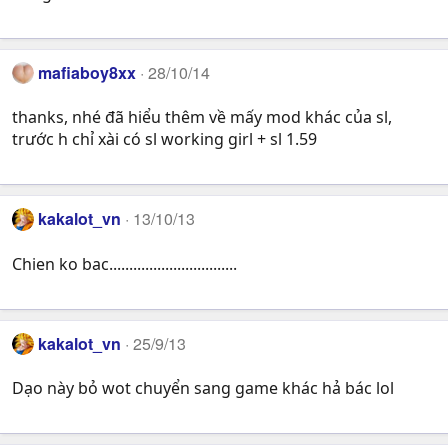
mafiaboy8xx
28/10/14
thanks, nhé đã hiểu thêm về mấy mod khác của sl,
trước h chỉ xài có sl working girl + sl 1.59
kakalot_vn
13/10/13
Chien ko bac................................
kakalot_vn
25/9/13
Dạo này bỏ wot chuyển sang game khác hả bác lol