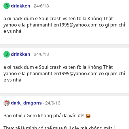
drinkken
24/6/13
D
a ơi hack dùm e Soul crash vs ten fb la Không Thật
yahoo e la
phanmanhtien1995@yahoo.com
co gi pm chỉ
e vs nhá
drinkken
24/6/13
D
a ơi hack dùm e Soul crash vs ten fb la Không Thật
yahoo e la
phanmanhtien1995@yahoo.com
co gi pm chỉ
e vs nhá
dark_dragons
24/6/13
Bao nhiêu Gem không phải là vấn đề!
Thực tế là mình có thể mua full cây mà không mất 1