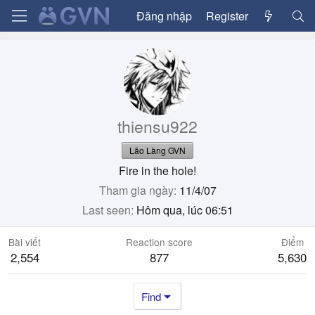
Đăng nhập
Register
thiensu922
Lão Làng GVN
Fire in the hole!
Tham gia ngày
11/4/07
Last seen
Hôm qua, lúc 06:51
Bài viết
Reaction score
Điểm
2,554
877
5,630
Find