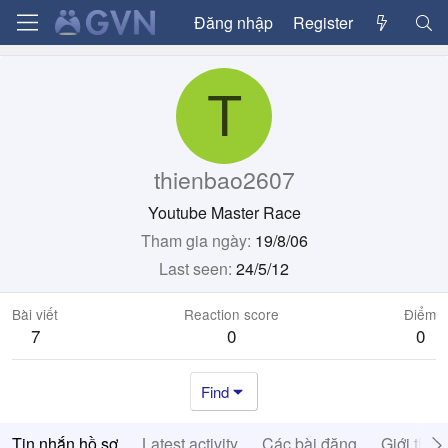
Đăng nhập
Register
T
thienbao2607
Youtube Master Race
Tham gia ngày
19/8/06
Last seen
24/5/12
Bài viết
Reaction score
Điểm
7
0
0
Find
Tin nhắn hồ sơ
Latest activity
Các bài đăng
Giới thiệ