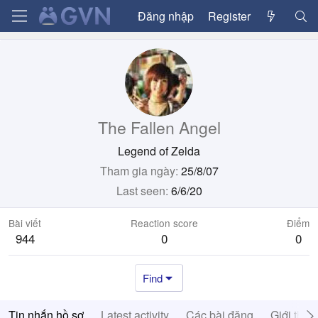
Đăng nhập
Register
The Fallen Angel
Legend of Zelda
Tham gia ngày
25/8/07
Last seen
6/6/20
Bài viết
Reaction score
Điểm
944
0
0
Find
Tin nhắn hồ sơ
Latest activity
Các bài đăng
Giới thiệ