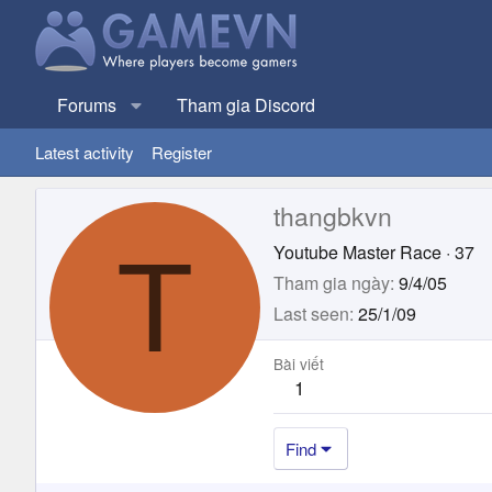
Forums
Tham gia Discord
Latest activity
Register
thangbkvn
T
Youtube Master Race
·
37
Tham gia ngày
9/4/05
Last seen
25/1/09
Bài viết
1
Find