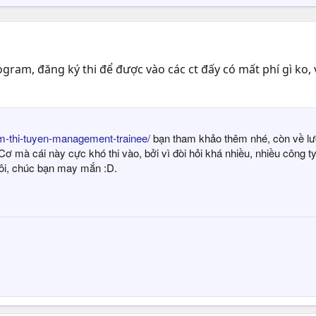
am, đăng ký thi để được vào các ct đấy có mất phí gì ko, v
em-thi-tuyen-management-trainee/
bạn tham khảo thêm nhé, còn về lươ
 mà cái này cực khó thi vào, bởi vì đòi hỏi khá nhiều, nhiều công ty 
thôi, chúc bạn may mắn :D.