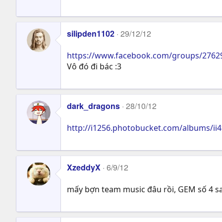
silipden1102
29/12/12
https://www.facebook.com/groups/2762
Vô đó đi bác :3
dark_dragons
28/10/12
http://i1256.photobucket.com/albums/ii
XzeddyX
6/9/12
mấy bợn team music đâu rồi, GEM số 4 sau