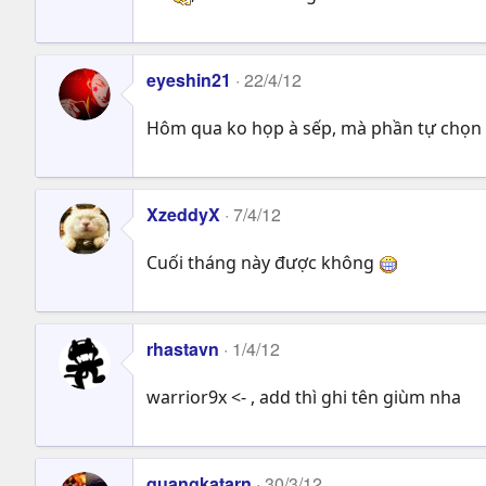
eyeshin21
22/4/12
Hôm qua ko họp à sếp, mà phần tự chọn 
XzeddyX
7/4/12
Cuối tháng này được không
rhastavn
1/4/12
warrior9x <- , add thì ghi tên giùm nha
quangkatarn
30/3/12