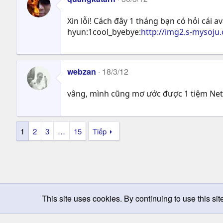
Xin lỗi! Cách đây 1 tháng bạn có hỏi cái 
hyun:1cool_byebye:
http://img2.s-mysoju
webzan
18/3/12
vâng, mình cũng mơ ước được 1 tiệm Net
1
2
3
…
15
Tiếp
This site uses cookies. By continuing to use this sit
Chọn giao diện
Change width