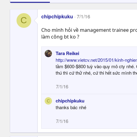
chipchipkuku
7/1/16
C
Cho mình hỏi về management trainee progr
làm công bt ko ?
Tara Reikei
http://www.vietcv.net/2015/01/kinh-nghi
tầm $600-$800 tuỳ vào quy mô cty nhé. Cơ
thú thì cứ thử nhé, cứ thi hết sức mình 
7/1/16
chipchipkuku
C
thanks bác nhé
7/1/16