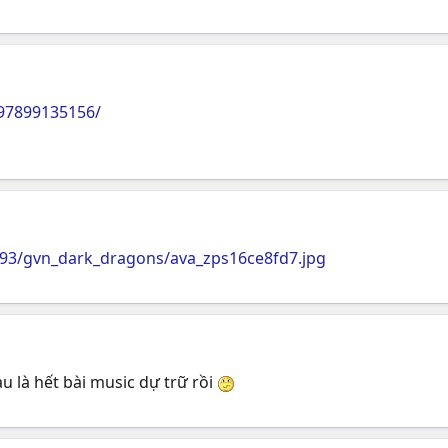
97899135156/
493/gvn_dark_dragons/ava_zps16ce8fd7.jpg
 là hết bài music dự trữ rồi