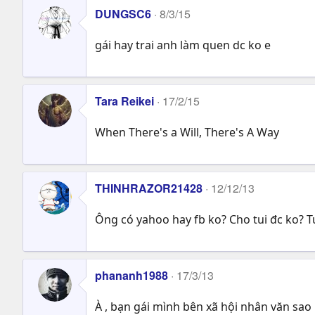
DUNGSC6
8/3/15
gái hay trai anh làm quen dc ko e
Tara Reikei
17/2/15
When There's a Will, There's A Way
THINHRAZOR21428
12/12/13
Ông có yahoo hay fb ko? Cho tui đc ko? Tu
phananh1988
17/3/13
À , bạn gái mình bên xã hội nhân văn sao