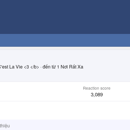
'est La Vie <3 </b>
·
đến từ
1 Nơi Rất Xa
Reaction score
3,089
thiệu