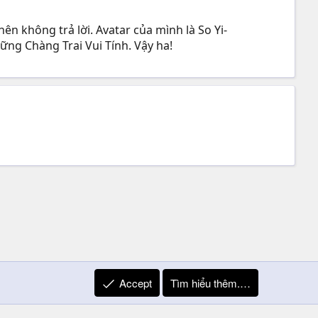
ên không trả lời. Avatar của mình là So Yi-
ng Chàng Trai Vui Tính. Vậy ha!
Accept
Tìm hiểu thêm.…
R
Liên hệ
Quy định và Nội quy
Privacy Policy
Trợ giúp
S
S