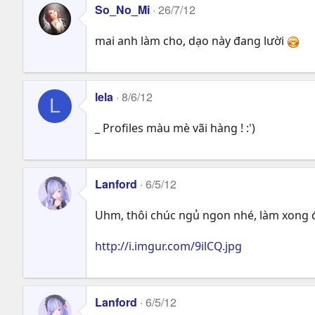
So_No_Mi
26/7/12
mai anh làm cho, dạo này đang lười
lela
8/6/12
L
_ Profiles màu mè vãi hàng ! :')
Lanford
6/5/12
Uhm, thôi chúc ngủ ngon nhé, làm xong 
http://i.imgur.com/9ilCQ.jpg
Lanford
6/5/12