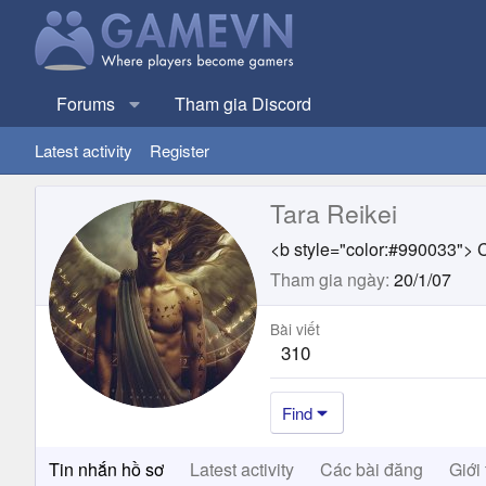
Forums
Tham gia Discord
Latest activity
Register
Tara Reikei
<b style="color:#990033"> C
Tham gia ngày
20/1/07
Bài viết
310
Find
Tin nhắn hồ sơ
Latest activity
Các bài đăng
Giới 