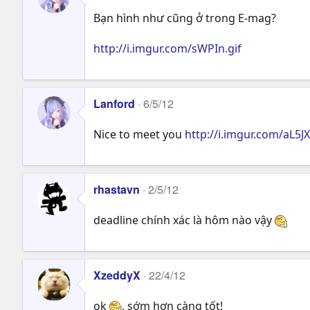
Bạn hình như cũng ở trong E-mag?
http://i.imgur.com/sWPIn.gif
Lanford
6/5/12
Nice to meet you
http://i.imgur.com/aL5JX
rhastavn
2/5/12
deadline chính xác là hôm nào vậy
XzeddyX
22/4/12
ok
, sớm hơn càng tốt!