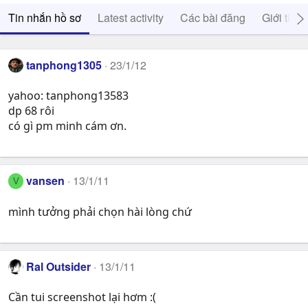
Tin nhắn hồ sơ
Latest activity
Các bài đăng
Giới thiệ
tanphong1305
23/1/12
yahoo: tanphong13583
dp 68 rôi
có gì pm minh cám ơn.
vansen
13/1/11
V
mình tưởng phải chọn hài lòng chứ
Ral Outsider
13/1/11
Cần tui screenshot lại hơm :(