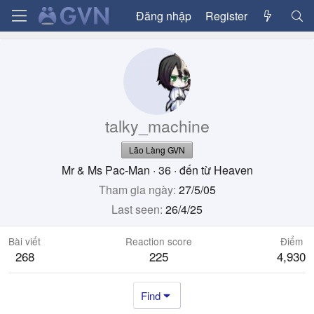
Đăng nhập
Register
talky_machine
Lão Làng GVN
Mr & Ms Pac-Man
·
36
·
đến từ
Heaven
Tham gia ngày
27/5/05
Last seen
26/4/25
Bài viết
Reaction score
Điểm
268
225
4,930
Find