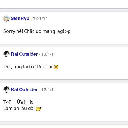
SienRyu
13/1/11
Sorry hè! Chắc do mạng lag! :-p
Ral Outsider
13/1/11
Đệt, ông lại trừ Rep tôi
Ral Outsider
12/1/11
T^T ... Ừa ! Híc ~
Làm ăn lâu dài