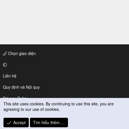
Chọn giao diện
Liên hệ
Quy định và Nội quy
Privacy Policy
This site uses cookies. By continuing to use this site, you are
agreeing to our use of cookies.
Trợ giúp
R
Accept
Tìm hiểu thêm.…
S