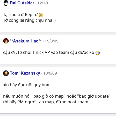
Ral Outsider
12/1/11
Tại sao trừ Rep tớ
Tớ cộng lại ráng chịu nha :)
**Asakura Hao**
19/8/09
cậu ơi , tớ chơi 1 nick VP vào team cậu được ko
Tom_Kazansky
18/6/09
xin hãy đọc nội quy box
nếu muốn hỏi "bao giờ có map" hoặc "bao giờ update"
thì hãy PM người tạo map, đừng post spam