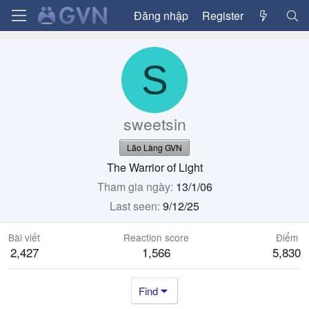
Đăng nhập
Register
S
sweetsin
Lão Làng GVN
The Warrior of Light
Tham gia ngày
13/1/06
Last seen
9/12/25
Bài viết
Reaction score
Điểm
2,427
1,566
5,830
Find