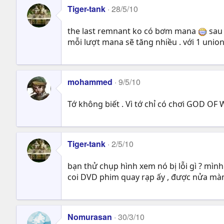
Tiger-tank
28/5/10
the last remnant ko có bơm mana
sau 
mỗi lượt mana sẽ tăng nhiều . với 1 unio
mohammed
9/5/10
Tớ không biết . Vì tớ chỉ có chơi GOD OF
Tiger-tank
2/5/10
bạn thử chụp hình xem nó bị lỗi gì ? mình
coi DVD phim quay rạp ấy , được nửa màn
Nomurasan
30/3/10