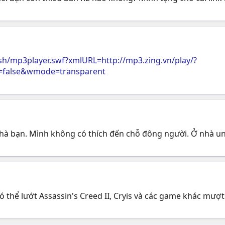
lash/mp3player.swf?xmlURL=http://mp3.zing.vn/play/?
false&wmode=transparent
 hà bạn. Mình không có thích đến chỗ đông người. Ở nhà un
ó thể lướt Assassin's Creed II, Cryis và các game khác mượt