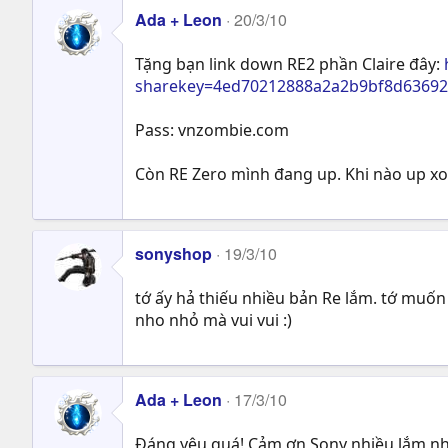
Ada + Leon
20/3/10
Tặng bạn link down RE2 phần Claire đây:
sharekey=4ed70212888a2a2b9bf8d6369
Pass: vnzombie.com
Còn RE Zero mình đang up. Khi nào up xo
sonyshop
19/3/10
tớ ấy hả thiếu nhiều bản Re lắm. tớ muốn 
nho nhỏ mà vui vui :)
Ada + Leon
17/3/10
Đáng yêu quá! Cảm ơn Sony nhiều lắm nhe