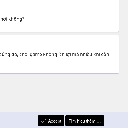
 chơi không?
đúng đó, chơi game không ích lợi mà nhiều khi còn
Accept
Tìm hiểu thêm.…
R
Liên hệ
Quy định và Nội quy
Privacy Policy
Trợ giúp