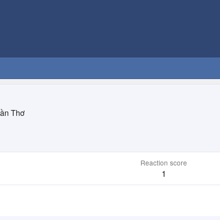
ần Thơ
Reaction score
1