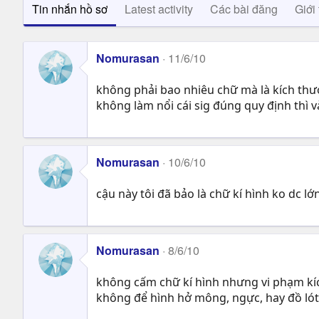
Tin nhắn hồ sơ
Latest activity
Các bài đăng
Giới 
Nomurasan
11/6/10
không phải bao nhiêu chữ mà là kích thướ
không làm nổi cái sig đúng quy định thì 
Nomurasan
10/6/10
cậu này tôi đã bảo là chữ kí hình ko dc 
Nomurasan
8/6/10
không cấm chữ kí hình nhưng vi phạm kích
không để hình hở mông, ngực, hay đồ ló