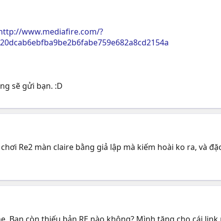
http://www.mediafire.com/?
220dcab6ebfba9be2b6fabe759e682a8cd2154a
ng sẽ gửi bạn. :D
chơi Re2 màn claire bằng giả lập mà kiếm hoài ko ra, và đặc
. Bạn còn thiếu bản RE nào không? Mình tặng cho cái link 