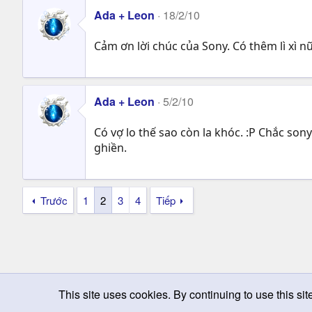
Ada + Leon
18/2/10
Cảm ơn lời chúc của Sony. Có thêm lì xì n
Ada + Leon
5/2/10
Có vợ lo thế sao còn la khóc. :P Chắc son
ghiền.
Trước
1
2
3
4
Tiếp
This site uses cookies. By continuing to use this sit
Chọn giao diện
Change width