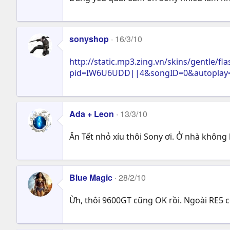
sonyshop
16/3/10
http://static.mp3.zing.vn/skins/gentle/f
pid=IW6U6UDD||4&songID=0&autoplay=
Ada + Leon
13/3/10
Ăn Tết nhỏ xíu thôi Sony ơi. Ở nhà không
Blue Magic
28/2/10
Ừh, thôi 9600GT cũng OK rồi. Ngoài RE5 c