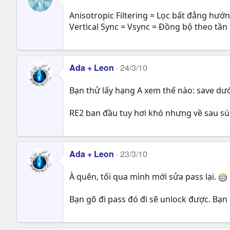
Anisotropic Filtering = Lọc bất đẳng hướ
Vertical Sync = Vsync = Đồng bộ theo tần
Ada + Leon
24/3/10
Bạn thử lấy hạng A xem thế nào: save dướ
RE2 ban đầu tuy hơi khó nhưng về sau sún
Ada + Leon
23/3/10
À quên, tối qua mình mới sửa pass lại.
Bạn gõ đi pass đó đi sẽ unlock được. Bạn 