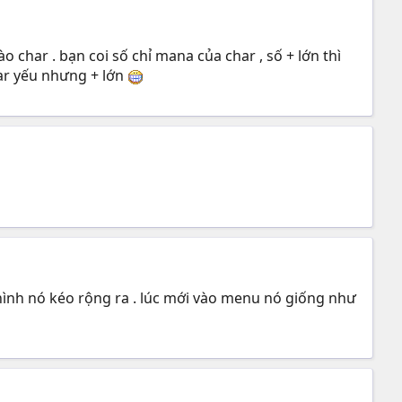
o char . bạn coi số chỉ mana của char , số + lớn thì
har yếu nhưng + lớn
n hình nó kéo rộng ra . lúc mới vào menu nó giống như