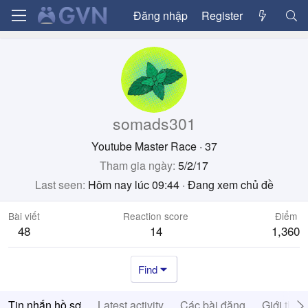
Đăng nhập
Register
somads301
Youtube Master Race
·
37
Tham gia ngày
5/2/17
Last seen
Hôm nay lúc 09:44
·
Đang xem chủ đề
Bài viết
Reaction score
Điểm
48
14
1,360
Find
Tin nhắn hồ sơ
Latest activity
Các bài đăng
Giới thiệ