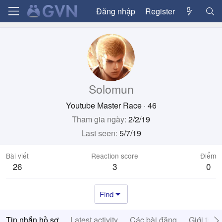
Đăng nhập
Register
Solomun
Youtube Master Race
·
46
Tham gia ngày
2/2/19
Last seen
5/7/19
Bài viết
Reaction score
Điểm
26
3
0
Find
Tin nhắn hồ sơ
Latest activity
Các bài đăng
Giới thiệ