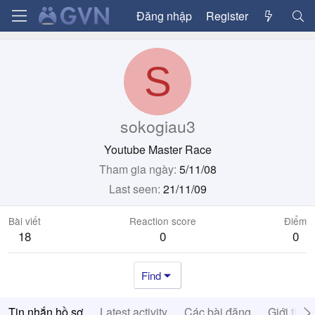
Đăng nhập
Register
S
sokogiau3
Youtube Master Race
Tham gia ngày
5/11/08
Last seen
21/11/09
Bài viết
Reaction score
Điểm
18
0
0
Find
Tin nhắn hồ sơ
Latest activity
Các bài đăng
Giới thiệ