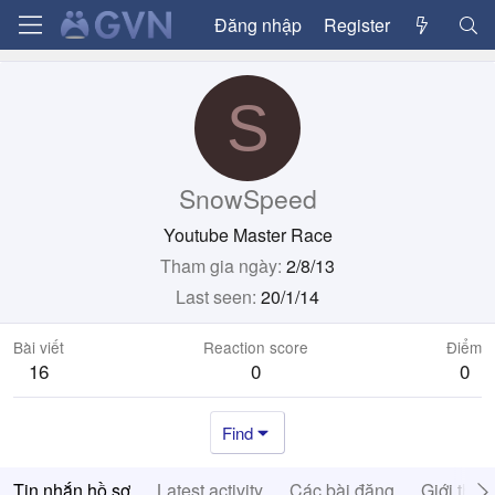
Đăng nhập
Register
S
SnowSpeed
Youtube Master Race
Tham gia ngày
2/8/13
Last seen
20/1/14
Bài viết
Reaction score
Điểm
16
0
0
Find
Tin nhắn hồ sơ
Latest activity
Các bài đăng
Giới thiệ