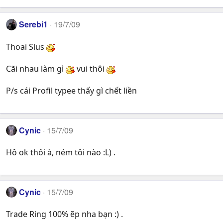
Serebi1
19/7/09
Thoai Slus
Cãi nhau làm gì
vui thôi
P/s cái Profil typee thấy gì chết liền
Cynic
15/7/09
Hô ok thôi à, ném tôi nào :L) .
Cynic
15/7/09
Trade Ring 100% ẽp nha bạn :) .