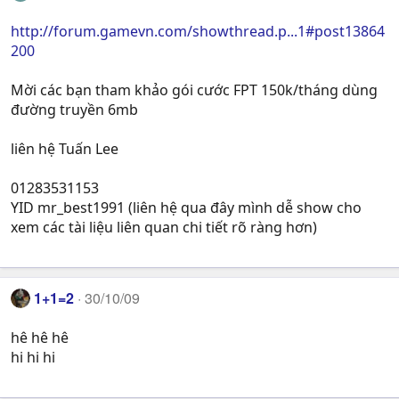
http://forum.gamevn.com/showthread.p...1#post13864
200
Mời các bạn tham khảo gói cước FPT 150k/tháng dùng
đường truyền 6mb
liên hệ Tuấn Lee
01283531153
YID mr_best1991 (liên hệ qua đây mình dễ show cho
xem các tài liệu liên quan chi tiết rõ ràng hơn)
1+1=2
30/10/09
hê hê hê
hi hi hi