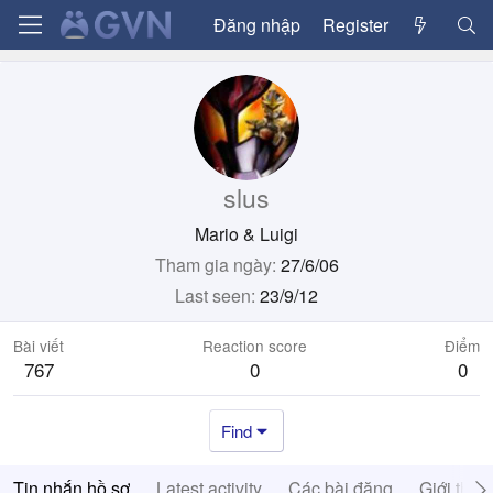
Đăng nhập
Register
slus
Mario & Luigi
Tham gia ngày
27/6/06
Last seen
23/9/12
Bài viết
Reaction score
Điểm
767
0
0
Find
Tin nhắn hồ sơ
Latest activity
Các bài đăng
Giới thiệ