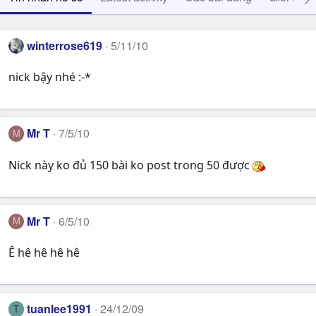
winterrose619
5/11/10
nick bậy nhé :-*
Mr T
7/5/10
M
Nick này ko đủ 150 bài ko post trong 50 được
Mr T
6/5/10
M
Ê hê hê hê hê
tuanlee1991
24/12/09
T