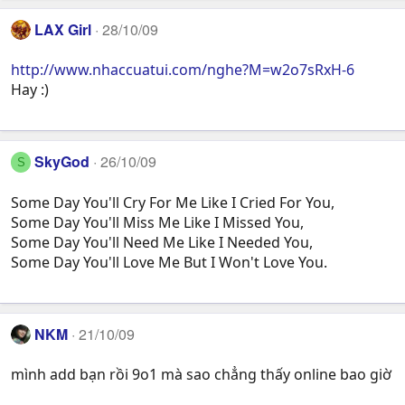
LAX Girl
28/10/09
http://www.nhaccuatui.com/nghe?M=w2o7sRxH-6
Hay :)
SkyGod
26/10/09
S
Some Day You'll Cry For Me Like I Cried For You,
Some Day You'll Miss Me Like I Missed You,
Some Day You'll Need Me Like I Needed You,
Some Day You'll Love Me But I Won't Love You.
NKM
21/10/09
mình add bạn rồi 9o1 mà sao chẳng thấy online bao giờ