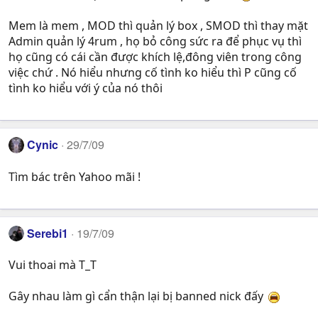
Mem là mem , MOD thì quản lý box , SMOD thì thay mặt
Admin quản lý 4rum , họ bỏ công sức ra để phục vụ thì
họ cũng có cái cần được khích lệ,đông viên trong công
việc chứ . Nó hiểu nhưng cố tình ko hiểu thì P cũng cố
tình ko hiểu với ý của nó thôi
Cynic
29/7/09
Tìm bác trên Yahoo mãi !
Serebi1
19/7/09
Vui thoai mà T_T
Gây nhau làm gì cẩn thận lại bị banned nick đấy