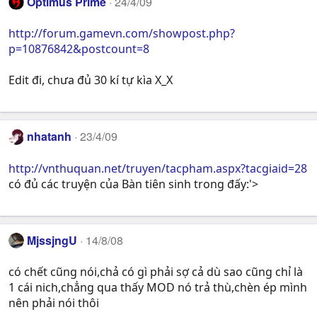
Optimus Prime
24/4/09
http://forum.gamevn.com/showpost.php?
p=10876842&postcount=8
Edit đi, chưa đủ 30 kí tự kìa X_X
nhatanh
23/4/09
http://vnthuquan.net/truyen/tacpham.aspx?tacgiaid=28
có đủ các truyện của Bàn tiên sinh trong đấy:'>
MjssjngU
14/8/08
có chết cũng nói,chả có gì phải sợ cả dù sao cũng chỉ là
1 cái nich,chẳng qua thấy MOD nó trả thù,chèn ép mình
nên phải nói thôi