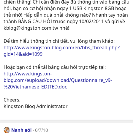
chiến thắng! Chỉ cần điền đầy đủ thông tin vào bảng câu
hỏi, bạn có cơ hội nhận ngay 1 USB Kingston 8GB hoặc
thẻ nhớ! Hấp dẫn quá phải không nào? Nhanh tay hoàn
thành BẢNG CÂU HỎI trước ngày 10/02/2011 và gửi về
kblog@kingston.com.tw
nhé!
Để tìm hiểu thông tin chi tiết, vui lòng tham khảo:
http://www.kingston-blog.com/en/bbs_thread.php?
gid=14&aid=1099
Hoặc bạn có thể tải bảng câu hỏi trực tiếp tại:
http://www.kingston-
blog.com/eupload/download/Questionnaire_v9-
%20Vietnamese_EDITED.doc
Cheers,
Kingston Blog Administrator
Nanh sói
6/7/10