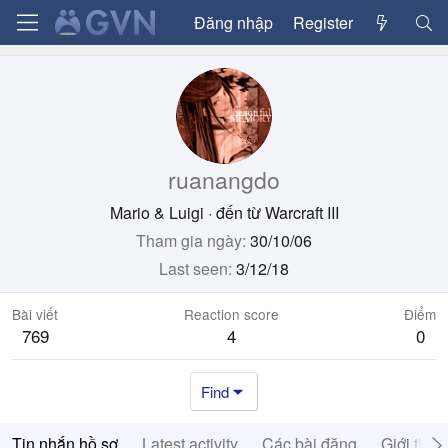
Đăng nhập
Register
ruanangdo
Mario & Luigi
·
đến từ
Warcraft III
Tham gia ngày
30/10/06
Last seen
3/12/18
Bài viết
Reaction score
Điểm
769
4
0
Find
Tin nhắn hồ sơ
Latest activity
Các bài đăng
Giới thiệ