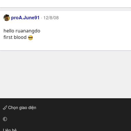
proA.June91
12/8/08
hello ruanangdo
first blood
Chọn giao diện
Liên hệ