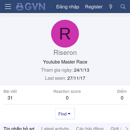
Đăng nhập
Register
R
Riseron
Youtube Master Race
Tham gia ngày
24/1/13
Last seen
27/11/17
Bài viết
Reaction score
Điểm
31
0
0
Find
Tin nhắn hồ sơ
Latest activity
Các bài đăng
Giới thiệ