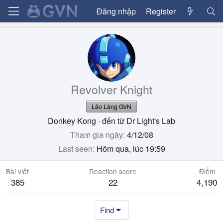
Đăng nhập
Register
Revolver Knight
Lão Làng GVN
Donkey Kong
·
đến từ
Dr Light's Lab
Tham gia ngày
4/12/08
Last seen
Hôm qua, lúc 19:59
Bài viết
Reaction score
Điểm
385
22
4,190
Find