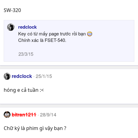
SW-320
redclock
Key có từ mấy page trước rồi bạn
Chính xác là FSET-540.
23/3/15
redclock
25/1/15
hóng e cả tuần :<
bitran1211
28/9/14
Chữ ký là phim gì vậy bạn ?