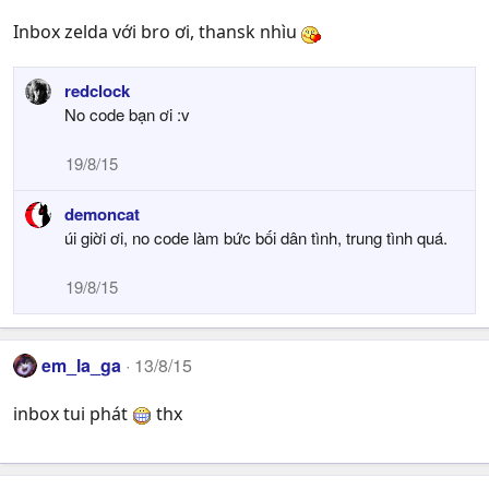
Inbox zelda với bro ơi, thansk nhìu
redclock
No code bạn ơi :v
19/8/15
demoncat
úi giời ơi, no code làm bức bối dân tình, trung tình quá.
19/8/15
em_la_ga
13/8/15
inbox tui phát
thx