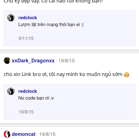
Chữ ký đẹp vậy. Có cái nào full không bạn?
i
o
n
redclock
s
Lượm lặt trên mạng thôi bạn ei :(
:
9/11/15
xxDark_Dragonxx
19/8/15
cho xin Link bro ơi, tối nay mình ko muốn ngủ sớm
redclock
No code bạn ơi :v
19/8/15
demoncat
19/8/15