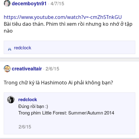
decemboytn91
4/7/15
https://www.youtube.com/watch?v=-cmZh5TnkGU
Bài tiêu dao thán. Phim thì xem rồi nhưng ko nhớ ở tập
nào
redclock
R
e
a
creativealtair
2/6/15
c
t
Trong chữ ký là Hashimoto Ai phải không bạn?
i
o
n
redclock
s
Đúng rồi bạn :)
:
Trong phim Little Forest: Summer/Autumn 2014
2/6/15