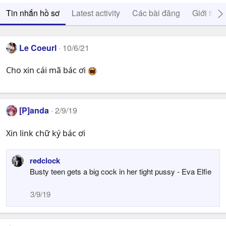
Tin nhắn hồ sơ
Latest activity
Các bài đăng
Giới thiệ
Le Coeurl
10/6/21
Cho xin cái mã bác ơi
[P]anda
2/9/19
Xin link chữ ký bác ơi
redclock
Busty teen gets a big cock in her tight pussy - Eva Elfie
3/9/19