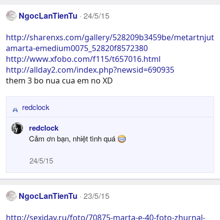
NgocLanTienTu
24/5/15
http://sharenxs.com/gallery/528209b3459be/metartnjut
amarta-emedium0075_52820f8572380
http://www.xfobo.com/f115/t657016.html
http://allday2.com/index.php?newsid=690935
them 3 bo nua cua em no XD
redclock
R
e
redclock
a
Cảm ơn bạn, nhiệt tình quá
c
t
24/5/15
i
o
n
s
NgocLanTienTu
23/5/15
:
http://sexiday.ru/foto/70875-marta-e-40-foto-zhurnal-