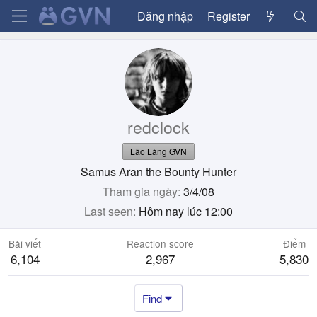
Đăng nhập
Register
redclock
Lão Làng GVN
Samus Aran the Bounty Hunter
Tham gia ngày
3/4/08
Last seen
Hôm nay lúc 12:00
Bài viết
Reaction score
Điểm
6,104
2,967
5,830
Find