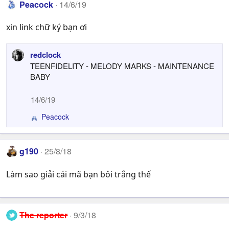
Peacock
14/6/19
xin link chữ ký bạn ơi
redclock
TEENFIDELITY - MELODY MARKS - MAINTENANCE
BABY
14/6/19
Peacock
R
e
a
c
g190
25/8/18
t
i
Làm sao giải cái mã bạn bôi trắng thế
o
n
s
:
The reporter
9/3/18