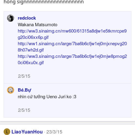
hóng signnnnnnnnnnnnnnnnnnnn
redclock
Wakana Matsumoto
http://ww3.sinaimg.cn/mw600/61315a8djw1e5tkmrcpe9
g20ci06xx6p.gif
http://ww1.sinaimg.cn/large/7ba6b6cfjw1ej0mjxnepvg20
8h07wh2d.gif
http://ww3.sinaimg.cn/large/7ba6b6cfjw1ej0mjw8pmog2
0ci06xu0x.gif
2/5/15
Bé.Bự
nhìn cứ tưởng Ueno Juri ko :3
2/5/15
LiaoYuanHou
23/3/15
L