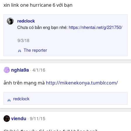
xin link one hurricane 6 với bạn
redclock
Chưa có bản eng bạn nhé:
https://nhentai.net/g/221750/
9/3/18
The reporter
R
e
a
c
nghia9a
4/1/16
t
i
ảnh trên mạng mà
http://mikenekonya.tumblr.com/
o
n
s
redclock
R
:
e
a
viendu
9/11/15
c
t