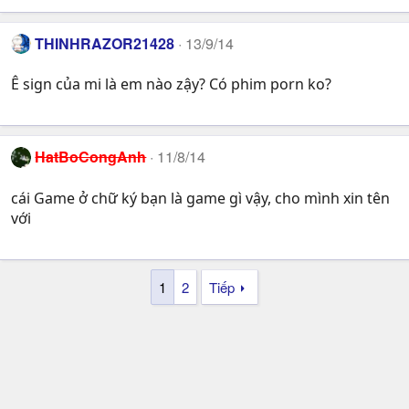
THINHRAZOR21428
13/9/14
Ê sign của mi là em nào zậy? Có phim porn ko?
HatBoCongAnh
11/8/14
cái Game ở chữ ký bạn là game gì vậy, cho mình xin tên
với
1
2
Tiếp