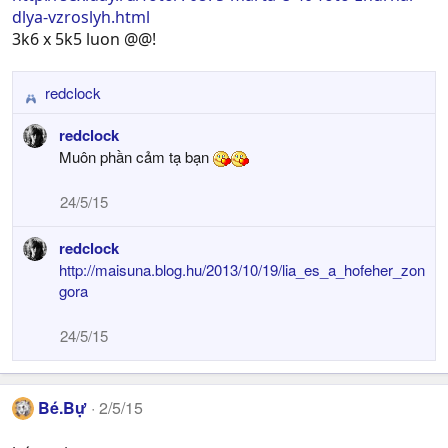
dlya-vzroslyh.html
3k6 x 5k5 luon @@!
redclock
R
e
redclock
a
Muôn phần cảm tạ bạn
c
t
24/5/15
i
o
redclock
n
s
http://maisuna.blog.hu/2013/10/19/lia_es_a_hofeher_zon
:
gora
24/5/15
Bé.Bự
2/5/15