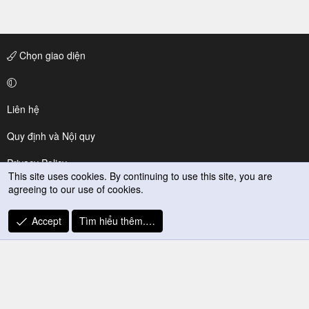
Chọn giao diện
Liên hệ
Quy định và Nội quy
Privacy Policy
This site uses cookies. By continuing to use this site, you are
agreeing to our use of cookies.
Trợ giúp
R
Accept
Tìm hiểu thêm.…
S
S