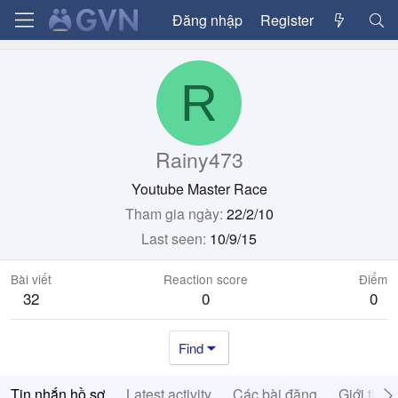
Đăng nhập
Register
R
Rainy473
Youtube Master Race
Tham gia ngày
22/2/10
Last seen
10/9/15
Bài viết
Reaction score
Điểm
32
0
0
Find
Tin nhắn hồ sơ
Latest activity
Các bài đăng
Giới thiệ