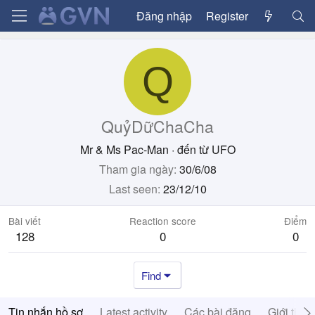
Đăng nhập
Register
Q
QuỷDữChaCha
Mr & Ms Pac-Man
·
đến từ
UFO
Tham gia ngày
30/6/08
Last seen
23/12/10
Bài viết
Reaction score
Điểm
128
0
0
Find
Tin nhắn hồ sơ
Latest activity
Các bài đăng
Giới thiệ