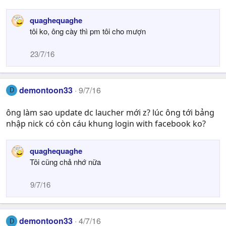
quaghequaghe
tôi ko, ông cày thì pm tôi cho mượn
23/7/16
demontoon33
9/7/16
D
ông làm sao update dc laucher mới z? lúc ông tới bảng
nhập nick có còn cáu khung login with facebook ko?
quaghequaghe
Tôi cũng chả nhớ nữa
9/7/16
demontoon33
4/7/16
D