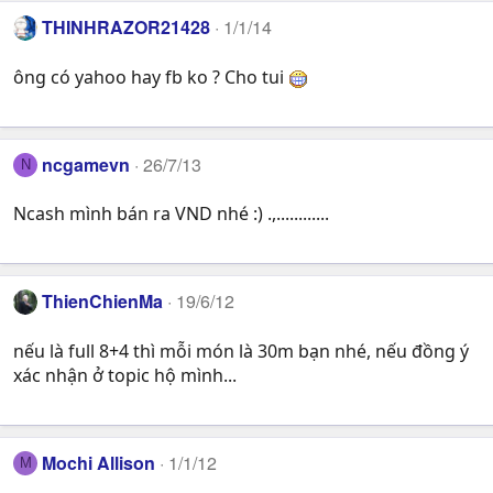
THINHRAZOR21428
1/1/14
ông có yahoo hay fb ko ? Cho tui
ncgamevn
26/7/13
N
Ncash mình bán ra VND nhé :) .,............
ThienChienMa
19/6/12
nếu là full 8+4 thì mỗi món là 30m bạn nhé, nếu đồng ý
xác nhận ở topic hộ mình...
Mochi Allison
1/1/12
M