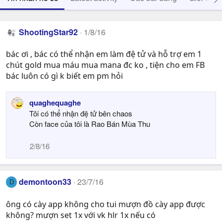
ShootingStar92
1/8/16
bác ơi , bác có thể nhận em làm đệ tử và hỗ trợ em 1
chút gold mua máu mua mana đc ko , tiện cho em FB
bác luôn có gì k biết em pm hỏi
quaghequaghe
Tôi có thể nhận đệ tử bên chaos
Còn face của tôi là Rao Bán Mùa Thu
2/8/16
demontoon33
23/7/16
D
ông có cày app không cho tui mượn đồ cày app được
không? mượn set 1x với vk hlr 1x nếu có