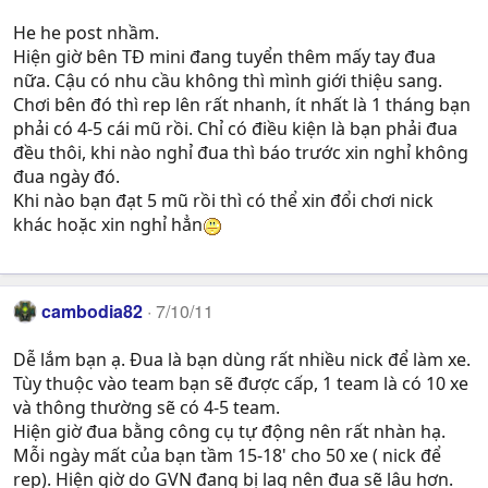
He he post nhầm.
Hiện giờ bên TĐ mini đang tuyển thêm mấy tay đua
nữa. Cậu có nhu cầu không thì mình giới thiệu sang.
Chơi bên đó thì rep lên rất nhanh, ít nhất là 1 tháng bạn
phải có 4-5 cái mũ rồi. Chỉ có điều kiện là bạn phải đua
đều thôi, khi nào nghỉ đua thì báo trước xin nghỉ không
đua ngày đó.
Khi nào bạn đạt 5 mũ rồi thì có thể xin đổi chơi nick
khác hoặc xin nghỉ hẳn
cambodia82
7/10/11
Dễ lắm bạn ạ. Đua là bạn dùng rất nhiều nick để làm xe.
Tùy thuộc vào team bạn sẽ được cấp, 1 team là có 10 xe
và thông thường sẽ có 4-5 team.
Hiện giờ đua bằng công cụ tự động nên rất nhàn hạ.
Mỗi ngày mất của bạn tầm 15-18' cho 50 xe ( nick để
rep). Hiện giờ do GVN đang bị lag nên đua sẽ lâu hơn.