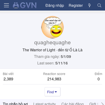
Đăng nhập
Register
quaghequaghe
The Warrior of Light
·
đến từ
Ố Là Là
Tham gia ngày
5/1/09
Last seen
5/11/16
Bài viết
Reaction score
Điểm
2,389
214,983
0
Find
Tin nhắn hồ sơ
Latest activity
Các bài đăng
Giới thiệ