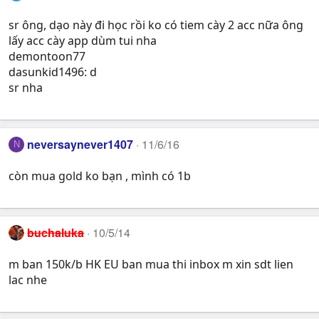
sr ông, dạo này đi học rồi ko có tiem cày 2 acc nữa ông
lấy acc cày app dùm tui nha
demontoon77
dasunkid1496: d
sr nha
neversaynever1407
11/6/16
N
còn mua gold ko bạn , mình có 1b
buchaluka
10/5/14
m ban 150k/b HK EU ban mua thi inbox m xin sdt lien
lac nhe