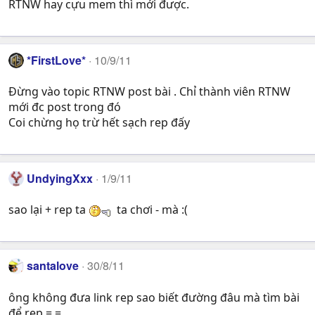
RTNW hay cựu mem thì mới được.
*FirstLove*
10/9/11
Đừng vào topic RTNW post bài . Chỉ thành viên RTNW
mới đc post trong đó
Coi chừng họ trừ hết sạch rep đấy
UndyingXxx
1/9/11
sao lại + rep ta
ta chơi - mà :(
santalove
30/8/11
ông không đưa link rep sao biết đường đâu mà tìm bài
để rep =.=