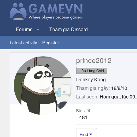
Forums
Tham gia Discord
Latest activity
Register
prince2012
Lão Làng GVN
Donkey Kong
Tham gia ngày
18/8/10
Last seen
Hôm qua, lúc 09
Bài viết
481
Find