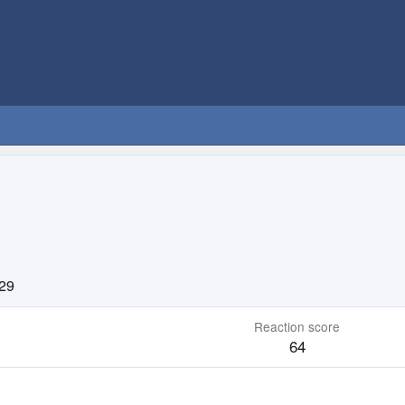
:29
Reaction score
64