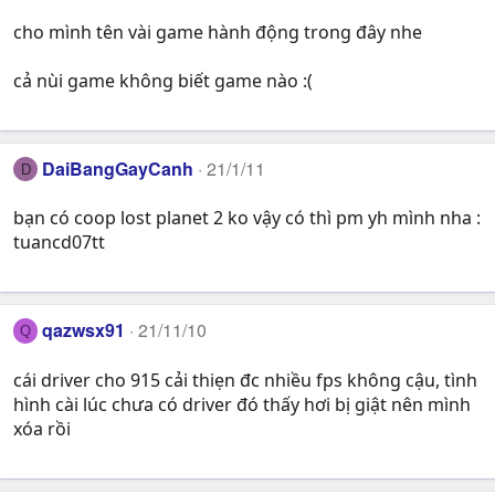
cho mình tên vài game hành động trong đây nhe
cả nùi game không biết game nào :(
DaiBangGayCanh
21/1/11
D
bạn có coop lost planet 2 ko vậy có thì pm yh mình nha :
tuancd07tt
qazwsx91
21/11/10
Q
cái driver cho 915 cải thiẹn đc nhiều fps không cậu, tình
hình cài lúc chưa có driver đó thấy hơi bị giật nên mình
xóa rồi