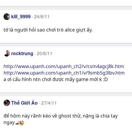
kill_9999
24/6/11
tớ là người hỏi sao chơi trò alice giựt ấy.
rocktrung
20/6/11
http://www.upanh.com/upanh_ch2/v/csm4agcj8k.htm
http://www.upanh.com/upanh_ch1/v/9smb5g3lbv.htm
a ơi cấu hình ntn chơi được mấy game mới k :D
Thế Giới Ảo
27/4/11
để hôm này rãnh kéo về ghost thử, nặng là chia tay
ngay