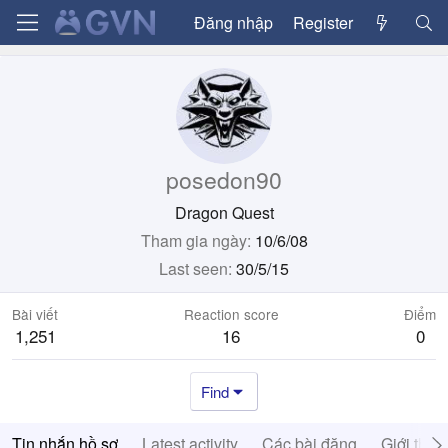
Đăng nhập
Register
posedon90
Dragon Quest
Tham gia ngày
10/6/08
Last seen
30/5/15
Bài viết
Reaction score
Điểm
1,251
16
0
Find
Tin nhắn hồ sơ
Latest activity
Các bài đăng
Giới thiệ