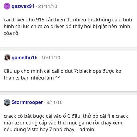
qazwsx91
21/11/10
Q
cái driver cho 915 cải thiẹn đc nhiều fps không cậu, tình
hình cài lúc chưa có driver đó thấy hơi bị giật nên mình
xóa rồi
gamethu15
10/11/10
Cậu up cho mình cái call ò dut 7: black ops được ko,
thanks bạn nhiều lắm ^^
Stormtrooper
9/11/10
crack có bắt buộc cài vào ổ C đâu, thử bỏ cái file crack
mà razor cung cấp vào thư mục game rồi chạy xem,
nếu dùng Vista hay 7 nhớ chạy = admin.