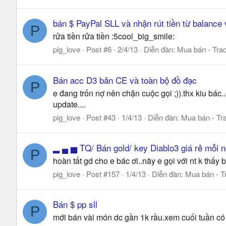
bán $ PayPal SLL và nhận rút tiền từ balanc
P
rửa tiền rửa tiền :5cool_big_smile:
pig_love
Post #6
2/4/13
Diễn đàn:
Mua bán - Trao
Bán acc D3 bản CE và toàn bộ đồ đạc
P
e đang trốn nợ nên chặn cuộc gọi ;)).thx kiu bác
update....
pig_love
Post #43
1/4/13
Diễn đàn:
Mua bán - Tra
▂ ▄ ▅ TQ/ Bán gold/ key Diablo3 giá rẻ mỗi 
P
hoàn tất gd cho e bác ơi..nãy e gọi với nt k thấy
pig_love
Post #157
1/4/13
Diễn đàn:
Mua bán - T
Bán $ pp sll
P
mới bán vài món dc gần 1k rầu.xem cuối tuần có bá