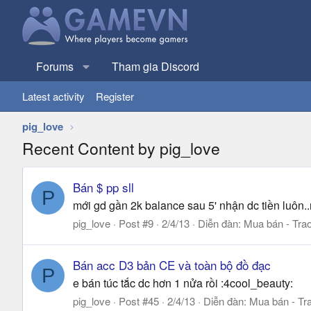
Forums
Tham gia Discord
Latest activity
Register
pig_love
Recent Content by pig_love
Bán $ pp sll
P
mới gd gần 2k balance sau 5' nhận dc tiền luôn.
pig_love
Post #9
2/4/13
Diễn đàn:
Mua bán - Trao
Bán acc D3 bản CE và toàn bộ đồ đạc
P
e bán túc tắc dc hơn 1 nửa rồi :4cool_beauty:
pig_love
Post #45
2/4/13
Diễn đàn:
Mua bán - Tra