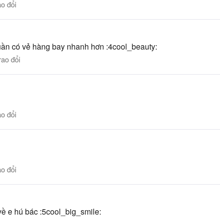
o đổi
tuần có vẻ hàng bay nhanh hơn :4cool_beauty:
rao đổi
o đổi
o đổi
g về e hú bác :5cool_big_smile: