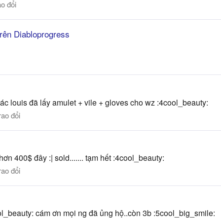
o đổi
trên Diabloprogress
c louis đã lấy amulet + vile + gloves cho wz :4cool_beauty:
rao đổi
ơn 400$ đây :| sold....... tạm hết :4cool_beauty:
rao đổi
l_beauty: cám ơn mọi ng đã ủng hộ..còn 3b :5cool_big_smile: