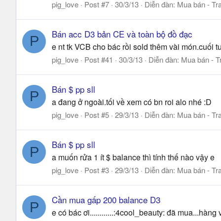
pig_love
Post #7
30/3/13
Diễn đàn:
Mua bán - Tra
Bán acc D3 bản CE và toàn bộ đồ đạc
P
e nt tk VCB cho bác rồi sold thêm vài món.cuối 
pig_love
Post #41
30/3/13
Diễn đàn:
Mua bán - T
Bán $ pp sll
P
a đang ở ngoài.tối về xem có bn roi alo nhé :D
pig_love
Post #5
29/3/13
Diễn đàn:
Mua bán - Tra
Bán $ pp sll
P
a muốn rửa 1 ít $ balance thì tính thế nào vậy e
pig_love
Post #3
29/3/13
Diễn đàn:
Mua bán - Tra
Cần mua gấp 200 balance D3
P
e có bác ơi............:4cool_beauty: đã mua...hàn