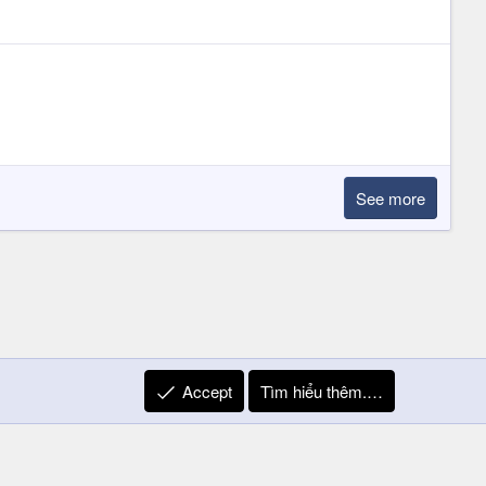
See more
Accept
Tìm hiểu thêm.…
R
Liên hệ
Quy định và Nội quy
Privacy Policy
Trợ giúp
S
S