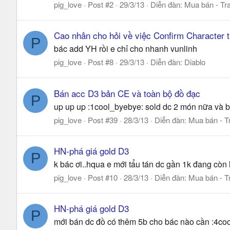
pig_love
Post #2
29/3/13
Diễn đàn:
Mua bán - Tra
Cao nhân cho hỏi về việc Confirm Character 
P
bác add YH rồi e chỉ cho nhanh vunlinh
pig_love
Post #8
29/3/13
Diễn đàn:
Diablo
Bán acc D3 bản CE và toàn bộ đồ đạc
P
up up up :1cool_byebye: sold dc 2 món nữa và bá
pig_love
Post #39
28/3/13
Diễn đàn:
Mua bán - T
HN-phá giá gold D3
P
k bác ơi..hqua e mới tẩu tán dc gần 1k đang còn h
pig_love
Post #10
28/3/13
Diễn đàn:
Mua bán - T
HN-phá giá gold D3
P
mới bán dc đồ có thêm 5b cho bác nào cần :4coo