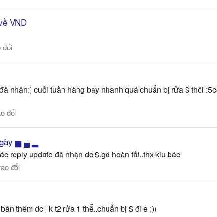
e về VND
 đổi
..đã nhận:) cuối tuần hàng bay nhanh quá.chuẩn bị rửa $ thôi :5
o đổi
ngày ▅ ▄ ▂
 bác reply update đã nhận dc $.gd hoàn tất..thx kiu bác
rao đổi
n thêm dc j k t2 rửa 1 thể..chuẩn bị $ đi e ;))