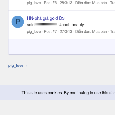
pig_love
Post #8
28/3/13
Diễn đàn:
Mua bán - Tra
HN-phá giá gold D3
P
sold!!!!!!!!!!!!!!!!!!!!!! :4cool_beauty:
pig_love
Post #7
27/3/13
Diễn đàn:
Mua bán - Tra
pig_love
This site uses cookies. By continuing to use this sit
Chọn giao diện
Change width