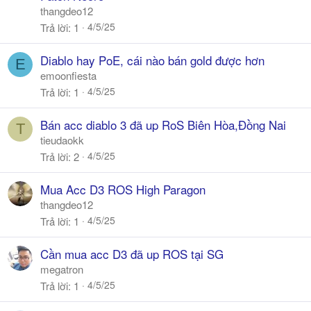
thangdeo12
4/5/25
Trả lời
1
Diablo hay PoE, cái nào bán gold được hơn
E
emoonfiesta
4/5/25
Trả lời
1
Bán acc diablo 3 đã up RoS Biên Hòa,Đồng Nai
T
tieudaokk
4/5/25
Trả lời
2
Mua Acc D3 ROS High Paragon
thangdeo12
4/5/25
Trả lời
1
Cần mua acc D3 đã up ROS tại SG
megatron
4/5/25
Trả lời
1