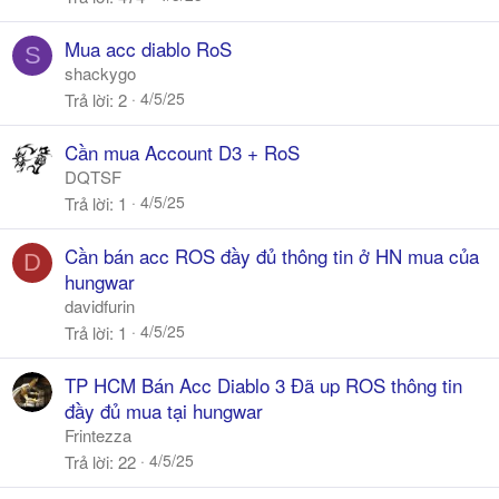
Mua acc diablo RoS
S
shackygo
4/5/25
Trả lời
2
Cần mua Account D3 + RoS
DQTSF
4/5/25
Trả lời
1
Cần bán acc ROS đầy đủ thông tin ở HN mua của
D
hungwar
davidfurin
4/5/25
Trả lời
1
TP HCM Bán Acc Diablo 3 Đã up ROS thông tin
đầy đủ mua tại hungwar
Frintezza
4/5/25
Trả lời
22