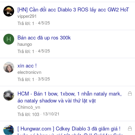
[HN] Cần đổi acc Diablo 3 ROS lấy acc GW2 HoT
vipper291
4/5/25
Trả lời
1
Bán acc đã up ros 300k
H
haungo
4/5/25
Trả lời
1
xin acc !
electronicvn
3/5/25
Trả lời
1
Đ
HCM - Bán 1 bow, 1xbow, 1 nhẫn nataly mark,
ã
áo nataly shadow và vài thứ lặt vặt
k
Chimcò_vn
h
13/10/21
Trả lời
103
ó
a
Đ
[ Hungwar.com ] Cdkey Diablo 3 đã giảm giá !
ã