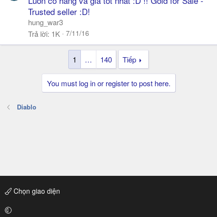
Luôn có hàng và giá tốt nhất :D !! Gold for Sale -
k
Trusted seller :D!
h
hung_war3
ó
7/11/16
Trả lời
1K
a
1
…
140
Tiếp
You must log in or register to post here.
Diablo
Chọn giao diện