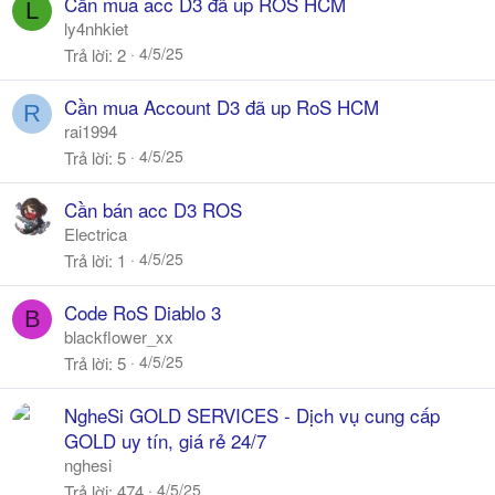
Cần mua acc D3 đã up ROS HCM
L
ly4nhkiet
4/5/25
Trả lời
2
Cần mua Account D3 đã up RoS HCM
R
rai1994
4/5/25
Trả lời
5
Cần bán acc D3 ROS
Electrica
4/5/25
Trả lời
1
Code RoS Diablo 3
B
blackflower_xx
4/5/25
Trả lời
5
NgheSi GOLD SERVICES - Dịch vụ cung cấp
GOLD uy tín, giá rẻ 24/7
nghesi
4/5/25
Trả lời
474