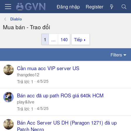
Đăng nhập
Register
Diablo
Mua bán - Trao đổi
1
…
140
Tiếp
Filters
Cần mua acc VIP server US
thangdeo12
4/5/25
Trả lời
1
Bán acc đã up path ROS giá 640k HCM
play&live
4/5/25
Trả lời
1
Bán Acc Server US DH (Paragon 1271) đã up
Patch Necro