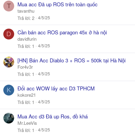
Mua acc Đã up ROS trên toàn quốc
T
tavanthu
4/5/25
Trả lời
2
Cần bán acc ROS paragon 45x ở hà nội
D
davidfurin
4/5/25
Trả lời
1
[HN] Bán Acc Diablo 3 + ROS = 500k tại Hà Nội
For4v3r
4/5/25
Trả lời
1
Đổi acc WOW lấy acc D3 TPHCM
K
kokore21
4/5/25
Trả lời
1
Mua Acc d3 Đã up Ros, đồ khá
Mr.LeeVis
4/5/25
Trả lời
1