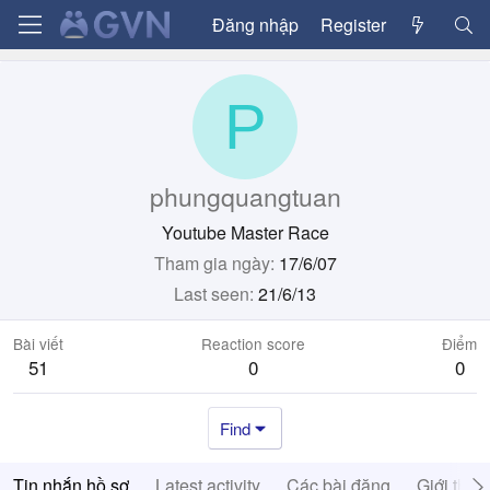
Đăng nhập
Register
P
phungquangtuan
Youtube Master Race
Tham gia ngày
17/6/07
Last seen
21/6/13
Bài viết
Reaction score
Điểm
51
0
0
Find
Tin nhắn hồ sơ
Latest activity
Các bài đăng
Giới thiệ