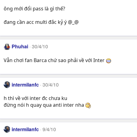
ông mới đổi pass là gì thế?
đang cần acc multi đắc kỷ ý @_@
Phuhai
30/4/10
Vẫn chơi fan Barca chứ sao phải về với Inter
intermilanfc
30/4/10
h thì về với inter đc chưa ku
đừng nói h quay qua anti inter nha
intermilanfc
9/4/10