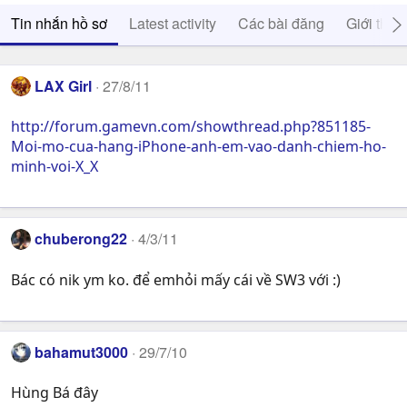
Tin nhắn hồ sơ
Latest activity
Các bài đăng
Giới thiệ
LAX Girl
27/8/11
http://forum.gamevn.com/showthread.php?851185-
Moi-mo-cua-hang-iPhone-anh-em-vao-danh-chiem-ho-
minh-voi-X_X
chuberong22
4/3/11
Bác có nik ym ko. để emhỏi mấy cái về SW3 với :)
bahamut3000
29/7/10
Hùng Bá đây