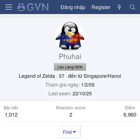
Đăng nhập
Register
Phuhai
Lão Làng GVN
Legend of Zelda
·
37
·
đến từ
Singapore/Hanoi
Tham gia ngày
1/2/05
Last seen
22/10/25
Bài viết
Reaction score
Điểm
1,012
2
6,960
Find