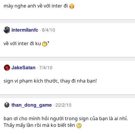
mày nghe anh về với inter đi
intermilanfc
8/4/10
về với inter đi ku
JakeSatan
7/4/10
sign vi phạm kích thước, thay đi nha bạn!
than_dong_game
22/2/10
bạn ơi cho mình hỏi người trong sign của bạn là ai nhỉ.
Thấy mấy lần rồi mà ko biết tên