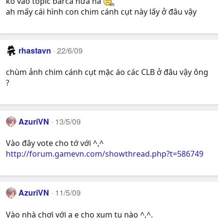
ko vào topic barca nữa hả
ah mấy cái hình con chim cánh cụt này lấy ở đâu vậy
rhastavn
22/6/09
chùm ảnh chim cánh cụt mặc áo các CLB ở đâu vậy ông
?
AzuriVN
13/5/09
Vào đây vote cho tớ với ^,^
http://forum.gamevn.com/showthread.php?t=586749
AzuriVN
11/5/09
Vào nhà chơi với a e cho xum tụ nào ^,^.