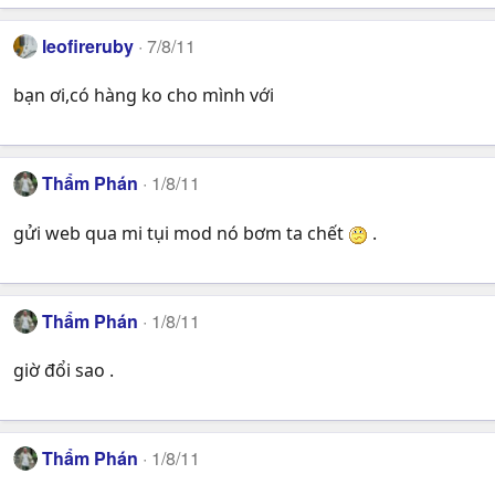
leofireruby
7/8/11
bạn ơi,có hàng ko cho mình với
Thẩm Phán
1/8/11
gửi web qua mi tụi mod nó bơm ta chết
.
Thẩm Phán
1/8/11
giờ đổi sao .
Thẩm Phán
1/8/11