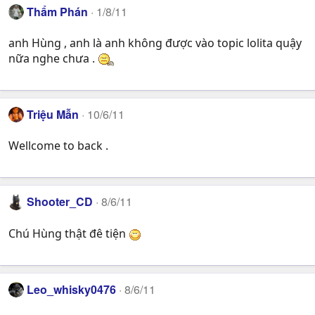
Thẩm Phán
1/8/11
anh Hùng , anh là anh không được vào topic lolita quậy
nữa nghe chưa .
Triệu Mẫn
10/6/11
Wellcome to back .
Shooter_CD
8/6/11
Chú Hùng thật đê tiện
Leo_whisky0476
8/6/11