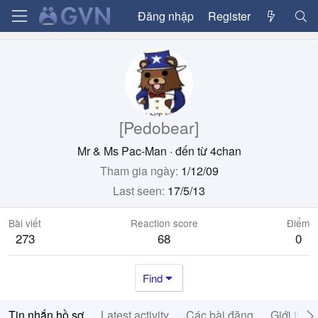
Đăng nhập
Register
[Pedobear]
Mr & Ms Pac-Man
·
đến từ
4chan
Tham gia ngày
1/12/09
Last seen
17/5/13
Bài viết
Reaction score
Điểm
273
68
0
Find
Tin nhắn hồ sơ
Latest activity
Các bài đăng
Giới thiệ