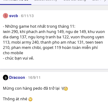
svcb
6/11/13
S
- Những game hot nhất trong tháng 11:
iwin 290, khi phach anh hung 149, ngu de 149, khu vuon
dia dang 137, ngu long tranh ba 122, vuon thuong uyen
113, mobi army 240, thanh pho am nhac 131, teen teen
210, phan mem chibi, gopet 119 hoàn toàn miễn phí
cho mobile
- chúc bạn vui vẻ.
Dracoon
16/9/11
Mừng con hàng pedo đã trở lại
Thông át nhé