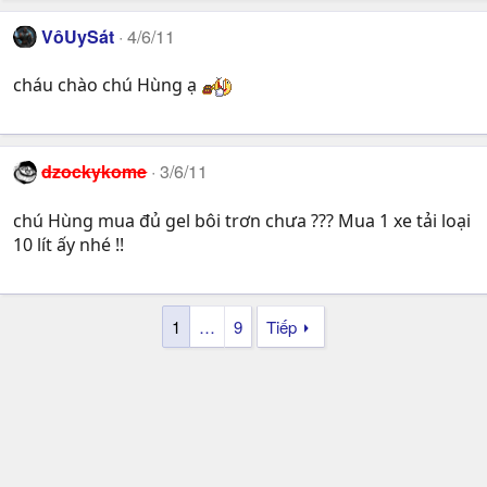
VôUySát
4/6/11
cháu chào chú Hùng ạ
dzockykome
3/6/11
chú Hùng mua đủ gel bôi trơn chưa ??? Mua 1 xe tải loại
10 lít ấy nhé !!
1
…
9
Tiếp