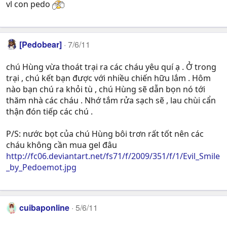
vl con pedo
[Pedobear]
7/6/11
chú Hùng vừa thoát trại ra các cháu yêu quí ạ . Ở trong
trại , chú kết bạn được với nhiều chiến hữu lắm . Hôm
nào bạn chú ra khỏi tù , chú Hùng sẽ dẫn bọn nó tới
thăm nhà các cháu . Nhớ tắm rửa sạch sẽ , lau chùi cẩn
thận đón tiếp các chú .
P/S: nước bọt của chú Hùng bôi trơn rất tốt nên các
cháu không cần mua gel đâu
http://fc06.deviantart.net/fs71/f/2009/351/f/1/Evil_Smile
_by_Pedoemot.jpg
cuibaponline
5/6/11