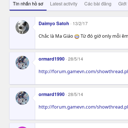
Tin nhắn hồ sơ
Latest activity
Các bài đăng
Giới 
Daimyo Satoh
13/2/17
Chắc là Ma Giáo
Từ đó giờ only mỗi êm
ormard1990
28/5/14
http://forum.gamevn.com/showthread.php
ormard1990
28/5/14
http://forum.gamevn.com/showthread.php