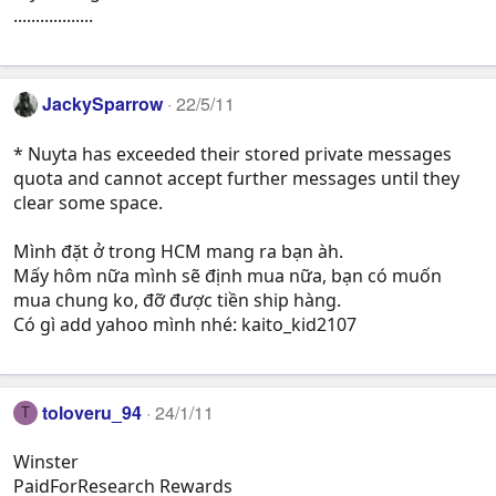
..................
JackySparrow
22/5/11
* Nuyta has exceeded their stored private messages
quota and cannot accept further messages until they
clear some space.
Mình đặt ở trong HCM mang ra bạn àh.
Mấy hôm nữa mình sẽ định mua nữa, bạn có muốn
mua chung ko, đỡ được tiền ship hàng.
Có gì add yahoo mình nhé: kaito_kid2107
toloveru_94
24/1/11
T
Winster
PaidForResearch Rewards