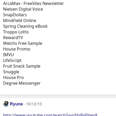
ArcaMax - FreeSites Newsletter
Nielsen Digital Voice
SnapDollars
MindField Online
Spring Cleaning eBook
Troppo Lotto
RewardTV
Welchs Free Sample
House Promo
IMVU
LifeScript
Fruit Snack Sample
Snuggle
House Pro
Degree Messenger
Ryuna
16/12/10
http://www.youtube.com/watch?v=gSbi8xFVws8