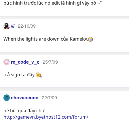
bức hình trước lúc nó edit là hình gì vậy bồ :-"
///
22/10/09
When the lights are down của Kamelot
re_code_v_x
25/7/09
trả sign ta đây
chovaocuoc
22/7/09
C
hê hê, qua đây chơi
http://gamevn.byethost12.com/forum/