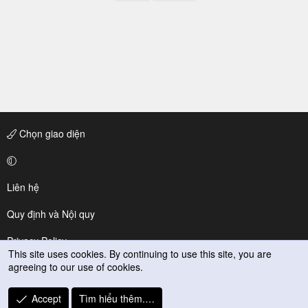
Chọn giao diện
Liên hệ
Quy định và Nội quy
Privacy Policy
This site uses cookies. By continuing to use this site, you are
agreeing to our use of cookies.
Trợ giúp
R
Accept
Tìm hiểu thêm.…