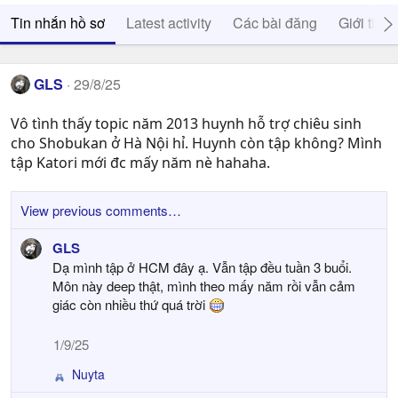
Tin nhắn hồ sơ
Latest activity
Các bài đăng
Giới thiệ
GLS
29/8/25
Vô tình thấy topic năm 2013 huynh hỗ trợ chiêu sinh
cho Shobukan ở Hà Nội hỉ. Huynh còn tập không? Mình
tập Katori mới đc mấy năm nè hahaha.
View previous comments…
GLS
Dạ mình tập ở HCM đây ạ. Vẫn tập đều tuần 3 buổi.
Môn này deep thật, mình theo mấy năm rồi vẫn cảm
giác còn nhiều thứ quá trời
1/9/25
Nuyta
R