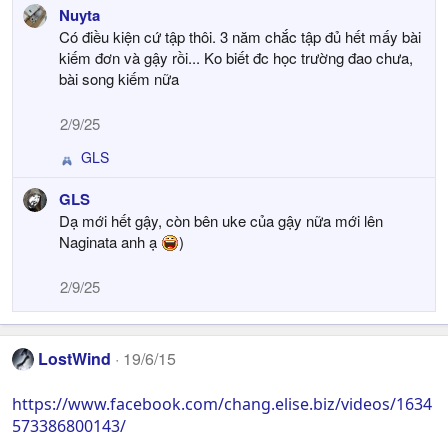
e
Nuyta
a
Có điều kiện cứ tập thôi. 3 năm chắc tập đủ hết mấy bài
c
t
kiếm đơn và gậy rồi... Ko biết đc học trường đao chưa,
i
bài song kiếm nữa
o
n
2/9/25
s
:
GLS
R
e
GLS
a
Dạ mới hết gậy, còn bên uke của gậy nữa mới lên
c
t
Naginata anh ạ
)
i
o
2/9/25
n
s
:
LostWind
19/6/15
https://www.facebook.com/chang.elise.biz/videos/1634
573386800143/