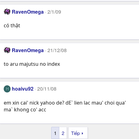
RavenOmega
2/1/09
có thật
RavenOmega
21/12/08
to aru majutsu no index
hoaivu92
20/11/08
H
em xin cai' nick yahoo de? dE` lien lac mau' choi qua'
ma` khong co' acc
1
2
Tiếp