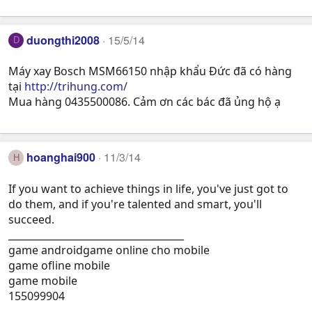
duongthi2008
15/5/14
D
Máy xay Bosch MSM66150 nhập khẩu Đức đã có hàng
tại
http://trihung.com/
Mua hàng 0435500086. Cảm ơn các bác đã ủng hộ ạ
hoanghai900
11/3/14
H
If you want to achieve things in life, you've just got to
do them, and if you're talented and smart, you'll
succeed.
____________________________________
game androidgame online cho mobile
game ofline mobile
game mobile
155099904