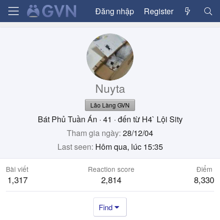
Đăng nhập
Register
Nuyta
Lão Làng GVN
Bát Phủ Tuần Án
·
41
·
đến từ
H4` Lội Sity
Tham gia ngày
28/12/04
Last seen
Hôm qua, lúc 15:35
Bài viết
Reaction score
Điểm
1,317
2,814
8,330
Find