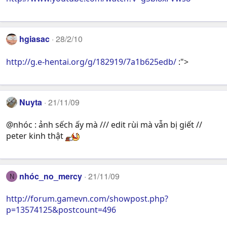
hgiasac
28/2/10
http://g.e-hentai.org/g/182919/7a1b625edb/
:">
Nuyta
21/11/09
@nhóc : ảnh sếch ấy mà /// edit rùi mà vẫn bị giết //
peter kinh thật
nhóc_no_mercy
21/11/09
N
http://forum.gamevn.com/showpost.php?
p=13574125&postcount=496