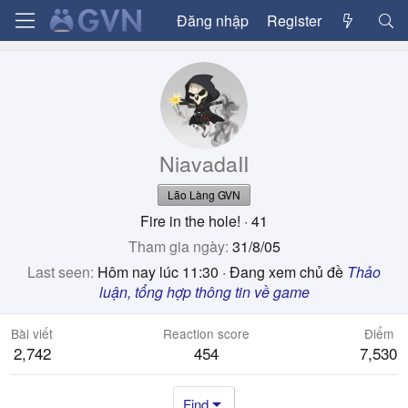
Đăng nhập
Register
NiavadaII
Lão Làng GVN
Fire in the hole!
·
41
Tham gia ngày
31/8/05
Last seen
Hôm nay lúc 11:30
·
Đang xem chủ đề
Thảo
luận, tổng hợp thông tin về game
Bài viết
Reaction score
Điểm
2,742
454
7,530
Find