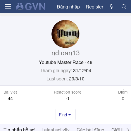
Đăng nhập
Register
ndtoan13
Youtube Master Race
·
46
Tham gia ngày
31/12/04
Last seen
29/3/10
Bài viết
Reaction score
Điểm
44
0
0
Find
Tin nhắn hồ sơ
Latest activity
Các bài đăng
Giới thiệ