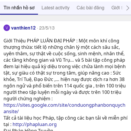
Tin nhắn hồ sơ
Latest activity
Các bài đăng
Giới thiệ
vanthien12
23/5/13
V
Giới Thiệu PHÁP LUÂN ĐẠI PHÁP : Một môn khí công
thượng thừa: tiết lộ những chân lý một cách sâu sắc,
uyên thâm, sự thật về cuộc sống, sinh mệnh, nhân thể,
các tầng không gian và Vũ Trụ… và 5 bài tập công pháp
đem lại hiệu quả kỳ diệu trong việc chửa lành mọi bệnh
tật, sự giàu có thật sự trong tâm, giúp nâng cao : Sức
khỏe, Trí Tuệ, Ðạo Ðức ,… hiện nay được dịch ra hơn 38
ngôn ngử và phổ biến trên 114 quốc gia , trên 100 triệu
người theo tập luyện mỗi ngày và được trên 100 triệu
người chứng nghiệm :
https://sites.google.com/site/conduongphanbonquych
ansite/
Tất cả tài liệu học Pháp, tập công các bạn tải về miễn phí
tại :
http://phapluan.org
Đại Pháp Hồng Truyền