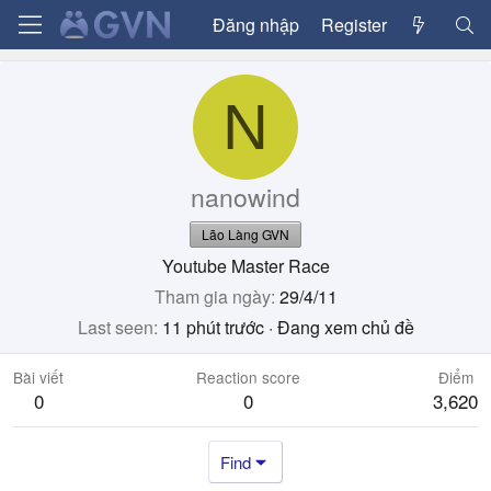
Đăng nhập
Register
N
nanowind
Lão Làng GVN
Youtube Master Race
Tham gia ngày
29/4/11
Last seen
11 phút trước
·
Đang xem chủ đề
Bài viết
Reaction score
Điểm
0
0
3,620
Find