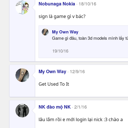
Nobunaga Nokia
18/10/16
sign là game gì v bác?
My Own Way
Game gì đâu, toàn 3d models mình lấy từ
19/10/16
My Own Way
12/9/16
Get Used To It
NK đào mộ NK
2/1/16
lâu lắm rồi e mới login lại nick :3 chào a