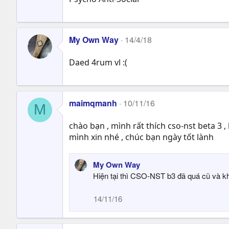
o
n
s
My Own Way
14/4/18
:
Daed 4rum vl :(
maimqmanh
10/11/16
M
chào bạn , mình rất thích cso-nst beta 3 ,
mình xin nhé , chúc bạn ngày tốt lành
My Own Way
Hiện tại thì CSO-NST b3 đã quá cũ và k
14/11/16