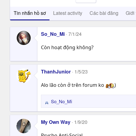
Tin nhắn hồ sơ
Latest activity
Các bài đăng
Giới 
So_No_Mi
7/1/24
Còn hoạt động không?
ThanhJunior
1/5/23
Alo lão còn ở trên forum ko
)
So_No_Mi
R
e
a
My Own Way
1/9/20
c
t
Psycho Anti-Social
i