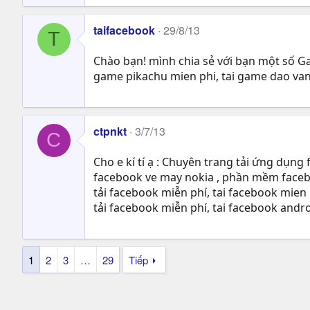
taifacebook
29/8/13
T
Chào bạn! mình chia sẻ với bạn một số Ga
game pikachu mien phi, tai game dao vang
ctpnkt
3/7/13
C
Cho e kí tí ạ : Chuyên trang tải ứng dụn
facebook ve may nokia , phần mềm faceb
tải facebook miễn phí, tai facebook mie
tải facebook miễn phí, tai facebook andr
1
2
3
…
29
Tiếp