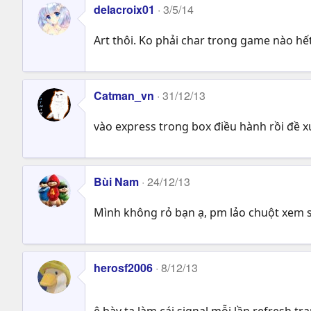
delacroix01
3/5/14
Art thôi. Ko phải char trong game nào hết
Catman_vn
31/12/13
vào express trong box điều hành rồi đề x
Bùi Nam
24/12/13
Mình không rỏ bạn ạ, pm lảo chuột xem 
herosf2006
8/12/13
ê bày ta làm cái signal mỗi lần refresh tr