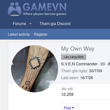
Forums
Tham gia Discord
Latest activity
Register
My Own Way
Lão Làng GVN
S.V.E.N Commander
·
33
·
đ
Tham gia ngày
30/7/09
Last seen
16/7/26
Bài viết
12,259
Find