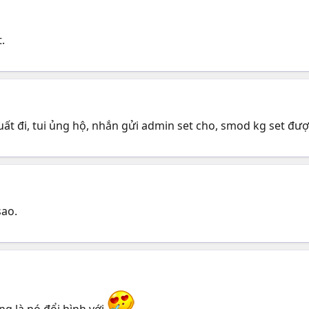
.
uất đi, tui ủng hộ, nhắn gửi admin set cho, smod kg set đư
sao.
ang là nó đổi hình với