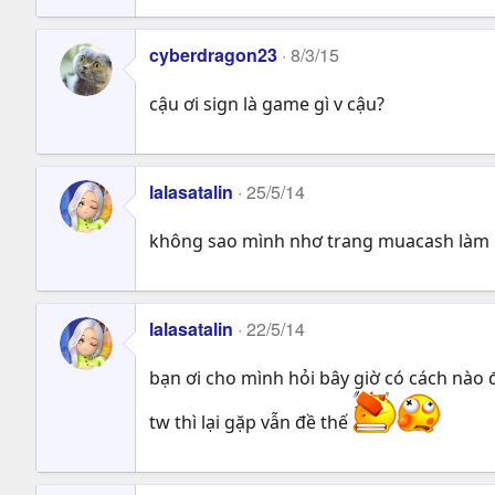
cyberdragon23
8/3/15
cậu ơi sign là game gì v cậu?
lalasatalin
25/5/14
không sao mình nhơ trang muacash làm h
lalasatalin
22/5/14
bạn ơi cho mình hỏi bây giờ có cách nào
tw thì lại gặp vẫn đề thế