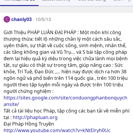
chanly03
10/5/13
C
Giới Thiệu PHÁP LUÂN ĐẠI PHÁP : Một môn khí công
thượng thừa: tiết lộ những chân lý một cách sâu sắc,
uyên thâm, sự thật về cuộc sống, sinh mệnh, nhân thể,
các tầng không gian và Vũ Trụ… và 5 bài tập công pháp
đem lại hiệu quả kỳ diệu trong việc chửa lành mọi bệnh
tật, sự giàu có thật sự trong tâm, giúp nâng cao : Sức
khỏe, Trí Tuệ, Ðạo Ðức ,… hiện nay được dịch ra hơn 38
ngôn ngử và phổ biến trên 114 quốc gia , trên 100 triệu
người theo tập luyện mỗi ngày và được trên 100 triệu
người chứng nghiệm :
https://sites.google.com/site/conduongphanbonquych
ansite/
Tất cả tài liệu học Pháp, tập công các bạn tải về miễn phí
tại :
http://phapluan.org
Đại Pháp Hồng Truyền
http://www.youtube.com/watch?v=kNtElryh0Uc