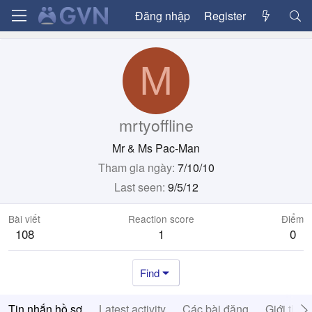
Đăng nhập
Register
M
mrtyoffline
Mr & Ms Pac-Man
Tham gia ngày
7/10/10
Last seen
9/5/12
Bài viết
Reaction score
Điểm
108
1
0
Find
Tin nhắn hồ sơ
Latest activity
Các bài đăng
Giới thiệ