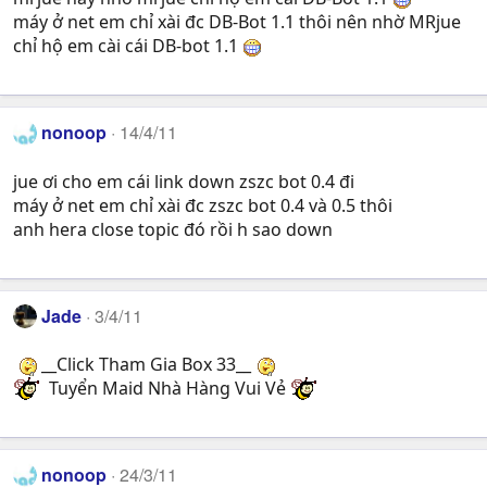
máy ở net em chỉ xài đc DB-Bot 1.1 thôi nên nhờ MRjue
chỉ hộ em cài cái DB-bot 1.1
nonoop
14/4/11
jue ơi cho em cái link down zszc bot 0.4 đi
máy ở net em chỉ xài đc zszc bot 0.4 và 0.5 thôi
anh hera close topic đó rồi h sao down
Jade
3/4/11
__Click Tham Gia Box 33__
Tuyển Maid Nhà Hàng Vui Vẻ
nonoop
24/3/11