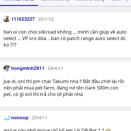
111623227
20/1/12
ban oi con choi silkroad không ... mình cần giúp về auto
select ... VP sro dóa .. ban có patch range auto select dc
ko ???
hongminh2811
24/4/11
Jue ơi, onl thì pm char Takumi nha !! Bắt đầu chơi lại rồi
nên phải mua pet farm, đang nợ tên clark 500m con
pet, có gì onl thì trả cho tớ phát nha
nonoop
23/4/11
mrjue này nhờ mrjue chỉ hộ em cái DB-Bot 1.1