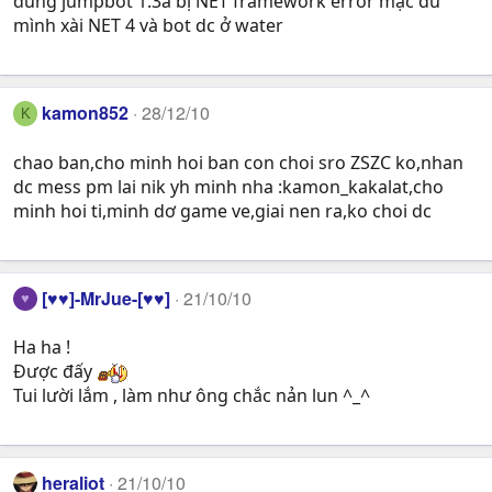
dùng jumpbot 1.3a bị NET framework error mặc dù
mình xài NET 4 và bot dc ở water
kamon852
28/12/10
K
chao ban,cho minh hoi ban con choi sro ZSZC ko,nhan
dc mess pm lai nik yh minh nha :kamon_kakalat,cho
minh hoi ti,minh dơ game ve,giai nen ra,ko choi dc
[♥♥]-MrJue-[♥♥]
21/10/10
♥
Ha ha !
Được đấy
Tui lười lắm , làm như ông chắc nản lun ^_^
heraliot
21/10/10