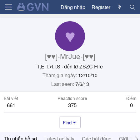
Đăng nhập
Register
♥
[♥♥]-MrJue-[♥♥]
T.E.T.Я.I.S
·
đến từ
ZSZC Fire
Tham gia ngày
12/10/10
Last seen
7/6/13
Bài viết
Reaction score
Điểm
661
375
0
Find
Tin nhắn hồ sơ
Latest activity
Các bài đăng
Giới thiệ