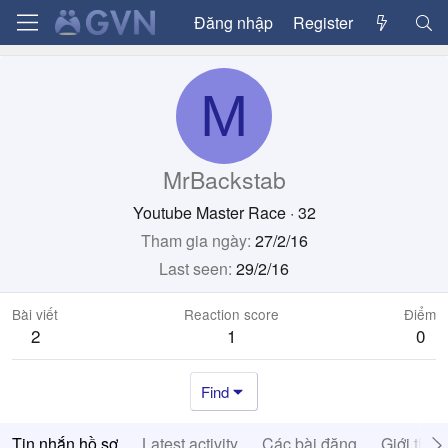
Đăng nhập
Register
M
MrBackstab
Youtube Master Race
·
32
Tham gia ngày
27/2/16
Last seen
29/2/16
Bài viết
Reaction score
Điểm
2
1
0
Find
Tin nhắn hồ sơ
Latest activity
Các bài đăng
Giới thiệ