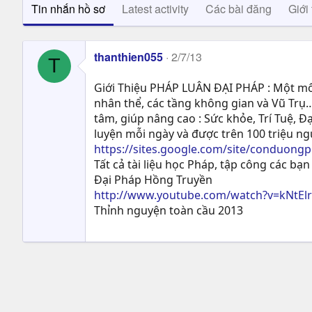
Tin nhắn hồ sơ
Latest activity
Các bài đăng
Giới 
thanthien055
2/7/13
T
Giới Thiệu PHÁP LUÂN ĐẠI PHÁP : Một môn
nhân thể, các tầng không gian và Vũ Trụ…
tâm, giúp nâng cao : Sức khỏe, Trí Tuệ, Ð
luyện mỗi ngày và được trên 100 triệu n
https://sites.google.com/site/conduong
Tất cả tài liệu học Pháp, tập công các bạn 
Đại Pháp Hồng Truyền
http://www.youtube.com/watch?v=kNtEl
Thỉnh nguyện toàn cầu 2013