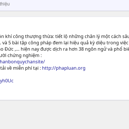
thiệu
 khí công thượng thừa: tiết lộ những chân lý một cách sâu
 và 5 bài tập công pháp đem lại hiệu quả kỳ diệu trong việc
ạo Ðức ,… hiện nay được dịch ra hơn 38 ngôn ngử và phổ biế
gười chứng nghiệm :
phanbonquychansite/
tải về miễn phí tại :
http://phapluan.org
ryh0Uc