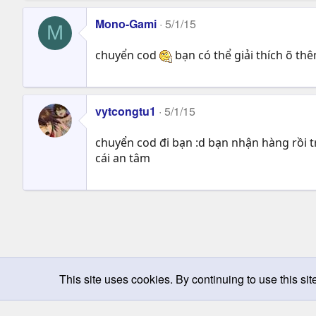
Mono-Gami
5/1/15
M
chuyển cod
bạn có thể giải thích õ t
vytcongtu1
5/1/15
chuyển cod đi bạn :d bạn nhận hàng rồi tr
cái an tâm
This site uses cookies. By continuing to use this sit
Chọn giao diện
Change width