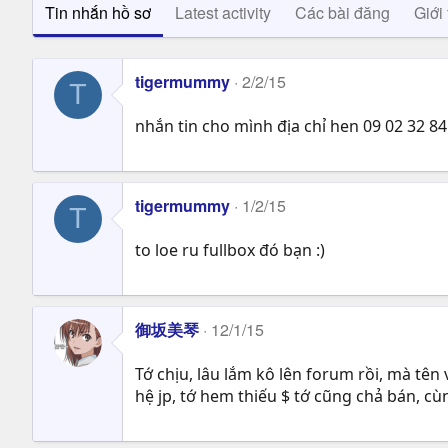
Tin nhắn hồ sơ
Latest activity
Các bài đăng
Giới 
tigermummy
2/2/15
T
nhắn tin cho mình địa chỉ hen 09 02 32 84
tigermummy
1/2/15
T
to loe ru fullbox đó bạn :)
御坂美琴
12/1/15
Tớ chịu, lâu lắm kô lên forum rồi, mà tê
hệ jp, tớ hem thiếu $ tớ cũng chả bán, c