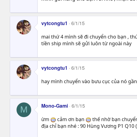
vytcongtu1
6/1/15
mai thứ 4 mình sẽ đi chuyển cho bạn , th
tiền ship mình sẽ gửi luôn từ ngoài này
vytcongtu1
6/1/15
hay mình chuyển vào bưu cục của nó gần 
Mono-Gami
6/1/15
M
ừm
cảm ơn bạn
thế nhờ bạn chuyể
địa chỉ bạn nhé : 90 Hùng Vương P1 Q10