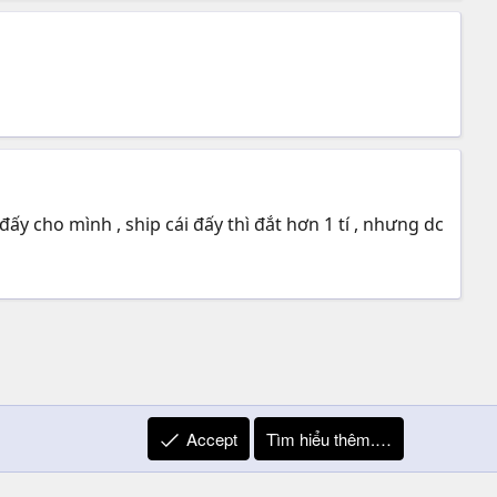
ấy cho mình , ship cái đấy thì đắt hơn 1 tí , nhưng dc
Accept
Tìm hiểu thêm.…
R
Liên hệ
Quy định và Nội quy
Privacy Policy
Trợ giúp
S
S