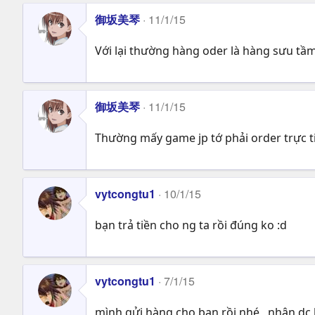
御坂美琴
11/1/15
Với lại thường hàng oder là hàng sưu tầm
御坂美琴
11/1/15
Thường mấy game jp tớ phải order trực t
vytcongtu1
10/1/15
bạn trả tiền cho ng ta rồi đúng ko :d
vytcongtu1
7/1/15
mình gửi hàng cho bạn rồi nhé , nhận dc 