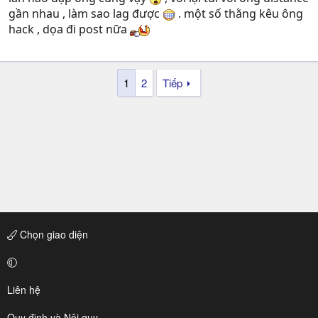
gần nhau , làm sao lag được
. một số thằng kêu ông
hack , dọa đi post nữa
1
2
Tiếp
Chọn giao diện
Liên hệ
Quy định và Nội quy