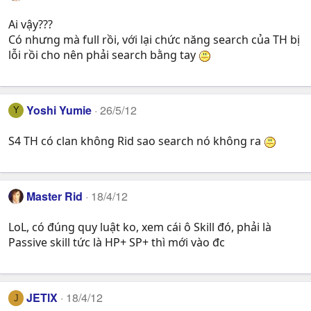
Ai vậy???
Có nhưng mà full rồi, với lại chức năng search của TH bị
lỗi rồi cho nên phải search bằng tay
Yoshi Yumie
26/5/12
Y
S4 TH có clan không Rid sao search nó không ra
Master Rid
18/4/12
LoL, có đúng quy luật ko, xem cái ô Skill đó, phải là
Passive skill tức là HP+ SP+ thì mới vào đc
JETlX
18/4/12
J