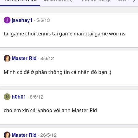
javahay1
5/6/13
J
tai game choi tennis tai game mariotai game worms
Master Rid
8/6/12
Mình có để ở phần thông tin cá nhân đó bạn :)
h0h01
8/6/12
H
cho em xin cái yahoo với anh Master Rid
Master Rid
26/5/12