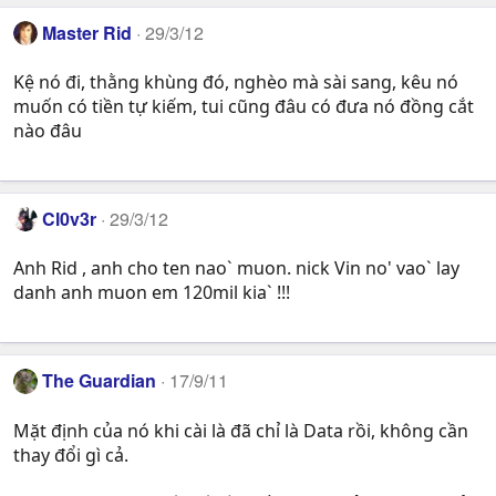
Master Rid
29/3/12
Kệ nó đi, thằng khùng đó, nghèo mà sài sang, kêu nó
muốn có tiền tự kiếm, tui cũng đâu có đưa nó đồng cắt
nào đâu
Cl0v3r
29/3/12
Anh Rid , anh cho ten nao` muon. nick Vin no' vao` lay
danh anh muon em 120mil kia` !!!
The Guardian
17/9/11
Mặt định của nó khi cài là đã chỉ là Data rồi, không cần
thay đổi gì cả.