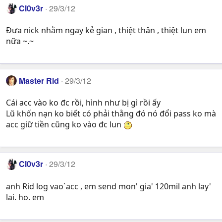
Cl0v3r
29/3/12
Đưa nick nhằm ngay kẻ gian , thiệt thân , thiệt lun em
nữa ~.~
Master Rid
29/3/12
Cái acc vào ko đc rồi, hình như bị gì rồi ấy
Lũ khốn nạn ko biết có phải thằng đó nó đổi pass ko mà
acc giữ tiền cũng ko vào đc lun
Cl0v3r
29/3/12
anh Rid log vao`acc , em send mon' gia' 120mil anh lay'
lai. ho. em