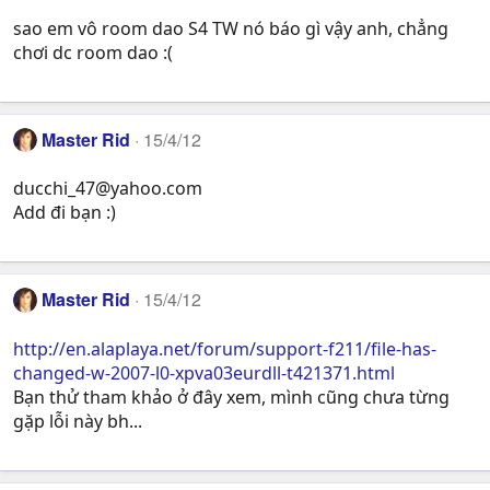
sao em vô room dao S4 TW nó báo gì vậy anh, chẳng
chơi dc room dao :(
Master Rid
15/4/12
ducchi_47@yahoo.com
Add đi bạn :)
Master Rid
15/4/12
http://en.alaplaya.net/forum/support-f211/file-has-
changed-w-2007-l0-xpva03eurdll-t421371.html
Bạn thử tham khảo ở đây xem, mình cũng chưa từng
gặp lỗi này bh...