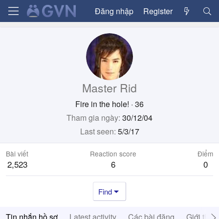
Đăng nhập
Register
Master Rid
Fire in the hole!
·
36
Tham gia ngày
30/12/04
Last seen
5/3/17
Bài viết
Reaction score
Điểm
2,523
6
0
Find
Tin nhắn hồ sơ
Latest activity
Các bài đăng
Giới thiệ