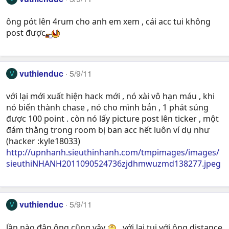
ông pót lên 4rum cho anh em xem , cái acc tui không
post được
vuthienduc
5/9/11
V
với lại mới xuất hiện hack mới , nó xài vô hạn máu , khi
nó biến thành chase , nó cho mình bắn , 1 phát súng
được 100 point . còn nó lấy picture post lên ticker , một
đám thằng trong room bị ban acc hết luôn ví dụ như
(hacker :kyle18033)
http://upnhanh.sieuthinhanh.com/tmpimages/images/
sieuthiNHANH2011090524736zjdhmwuzmd138277.jpeg
vuthienduc
5/9/11
V
lần nào đập ông cũng vậy
, với lại tui với ông distance