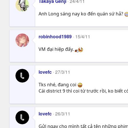
Takaya Genji
24/4/11
Anh Long sáng nay ko đến quán sứ hả?
robinhood1989
15/4/11
VM đại hiệp đấy.
lovefc
27/3/11
Tks nhé, đang coi
Cái district 9 thì coi từ trước rồi, ko biết 
lovefc
26/3/11
Gửi ngay cho mình tất cả tên những phim