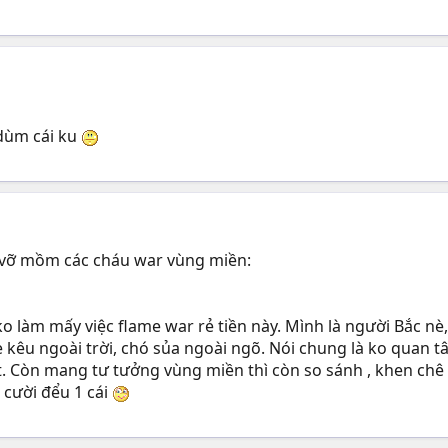
 dùm cái ku
ém vỡ mồm các cháu war vùng miền:
 ko làm mấy việc flame war rẻ tiền này. Mình là người Bắc 
e kêu ngoài trời, chó sủa ngoài ngõ. Nói chung là ko quan tâ
t. Còn mang tư tưởng vùng miền thì còn so sánh , khen chê c
g cười đểu 1 cái