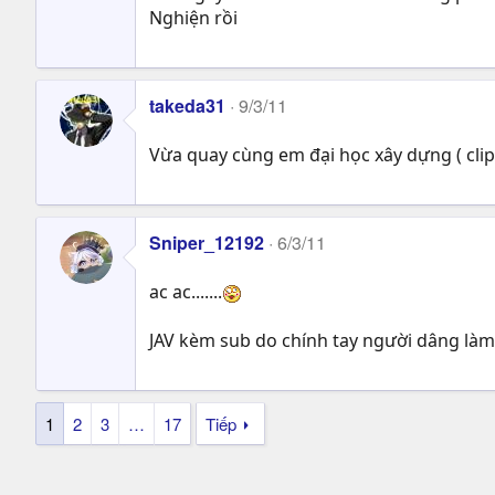
Nghiện rồi
takeda31
9/3/11
Vừa quay cùng em đại học xây dựng ( clip
Sniper_12192
6/3/11
ac ac.......
JAV kèm sub do chính tay người dâng là
1
2
3
…
17
Tiếp