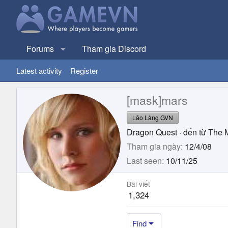
Forums
Tham gia Discord
Latest activity
Register
[mask]mars
Lão Làng GVN
Dragon Quest
·
đến từ
The M
Tham gia ngày
12/4/08
Last seen
10/11/25
Bài viết
1,324
Find