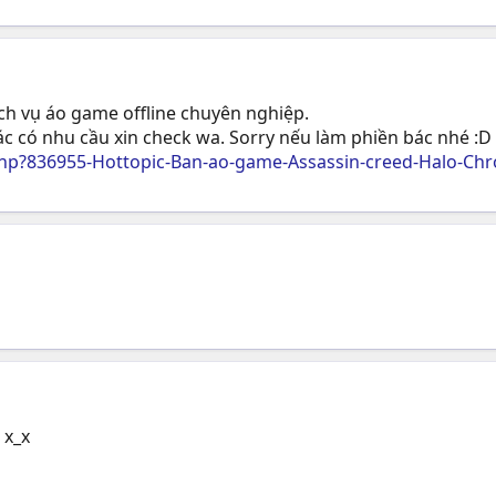
ịch vụ áo game offline chuyên nghiệp.
c có nhu cầu xin check wa. Sorry nếu làm phiền bác nhé :D
p?836955-Hottopic-Ban-ao-game-Assassin-creed-Halo-Chro
 x_x