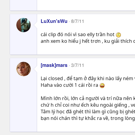
LuXun'sWu
8/7/11
cái clip đó nói vì sao elly trần hot
anh xem ko hiểu j hết trơn , ku giải thích
[mask]mars
3/7/11
Lại closed , để tạm ở đây khi nào lấy n
Haha vào cười 1 cái rồi ra
Mình lớn rồi, lớn cả người và trí nữa nên
chứ h chỉ coi như ếch kêu ngoài giếng , v
Tâm lý học đã ghét thì làm gì cũng bị ghé
bạn nói chán thì tự khắc ra về, trong lòn