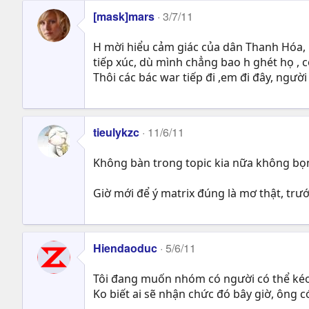
[mask]mars
3/7/11
H mời hiểu cảm giác của dân Thanh Hóa, 
tiếp xúc, dù mình chẳng bao h ghét họ , c
Thôi các bác war tiếp đi ,em đi đây, ngườ
tieulykzc
11/6/11
Không bàn trong topic kia nữa không bọn 
Giờ mới để ý matrix đúng là mơ thật, trướ
Hiendaoduc
5/6/11
Tôi đang muốn nhóm có người có thể kéo 
Ko biết ai sẽ nhận chức đó bây giờ, ông 