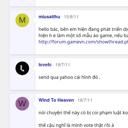
miusatthu
15/8/11
M
hello bác, bên em hiện đang phát triển d
hiện h e làm một số mẫu áo game, nếu bá
http://forum.gamevn.com/showthread.ph
lovefc
19/7/11
send qua yahoo cái hình đó .
Wind To Heaven
18/7/11
W
nói chuyện thế này có bị coi phạm luật ko
thế cậu nghĩ là mình vote thật rồi à