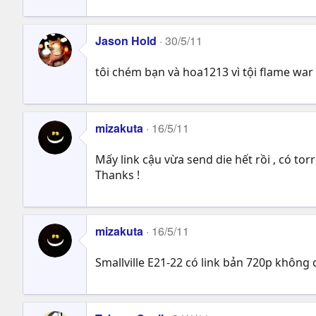
Jason Hold
30/5/11
tôi chém bạn và hoa1213 vì tội flame war 
mizakuta
16/5/11
Mấy link cậu vừa send die hết rồi , có to
Thanks !
mizakuta
16/5/11
Smallville E21-22 có link bản 720p không 