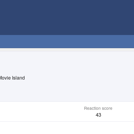
ovie Island
Reaction score
43