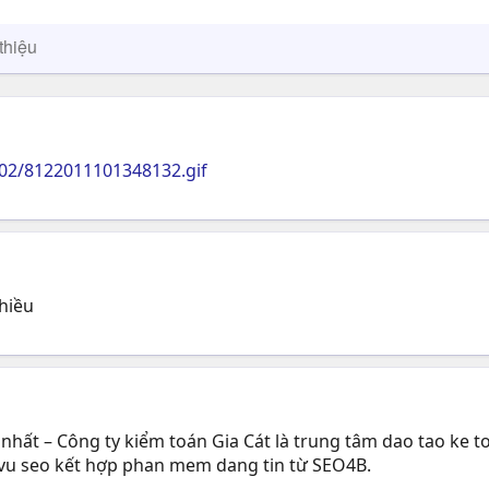
thiệu
0802/8122011101348132.gif
nhiều
 nhất – Công ty kiểm toán Gia Cát là trung tâm dao tao ke 
h vu seo kết hợp phan mem dang tin từ SEO4B.