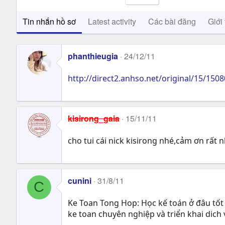
Tin nhắn hồ sơ
Latest activity
Các bài đăng
Giới 
phanthieugia
24/12/11
http://direct2.anhso.net/original/15/15
kisirong_gaia
15/11/11
cho tui cái nick kisirong nhé,cảm ơn rất 
cunini
31/8/11
C
Ke Toan Tong Hop: Học kế toán ở đâu tốt
ke toan chuyên nghiệp và triển khai dic