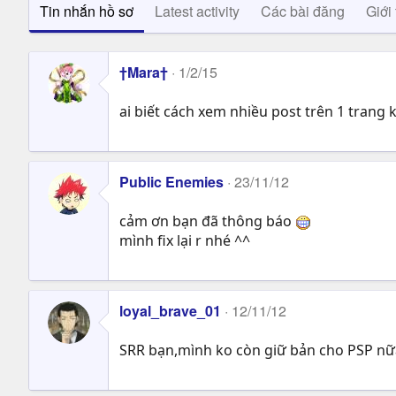
Tin nhắn hồ sơ
Latest activity
Các bài đăng
Giới 
†Mara†
1/2/15
ai biết cách xem nhiều post trên 1 trang k
Public Enemies
23/11/12
cảm ơn bạn đã thông báo
mình fix lại r nhé ^^
loyal_brave_01
12/11/12
SRR bạn,mình ko còn giữ bản cho PSP nữa v