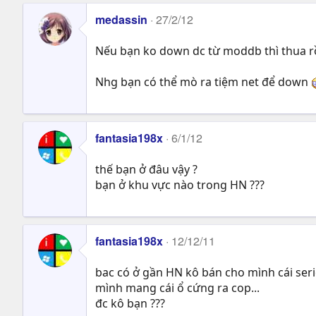
medassin
27/2/12
Nếu bạn ko down dc từ moddb thì thua rồ
Nhg bạn có thể mò ra tiệm net để down
fantasia198x
6/1/12
thế bạn ở đâu vậy ?
bạn ở khu vực nào trong HN ???
fantasia198x
12/12/11
bac có ở gần HN kô bán cho mình cái seri
mình mang cái ổ cứng ra cop...
đc kô bạn ???