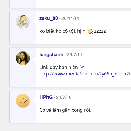
zaku_00
26/11/11
ko biết ko có tội, hị hị
zzzzz
longchanh
29/7/11
Link đây bạn hiền ^^
http://www.mediafire.com/?y65njjdoph2
HPhG
24/7/10
Có và làm gần xong rồi.