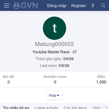
Đăng nhập
Register
Maitung000002
Youtube Master Race
·
37
Tham gia ngày
3/6/26
Last seen
3/6/26
Bài viết
Reaction score
Điểm
0
0
1,000
Find
Tin nhắn hồ sơ
Latest activity
Các bài đăng
Giới thiệ