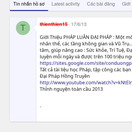
Tin nhắn hồ sơ
Latest activity
Các bài đăng
Giới 
thienthien15
17/6/13
T
Giới Thiệu PHÁP LUÂN ĐẠI PHÁP : Một môn
nhân thể, các tầng không gian và Vũ Trụ…
tâm, giúp nâng cao : Sức khỏe, Trí Tuệ, Ð
luyện mỗi ngày và được trên 100 triệu n
https://sites.google.com/site/conduong
Tất cả tài liệu học Pháp, tập công các bạn 
Đại Pháp Hồng Truyền
http://www.youtube.com/watch?v=kNtEl
Thỉnh nguyện toàn cầu 2013
`