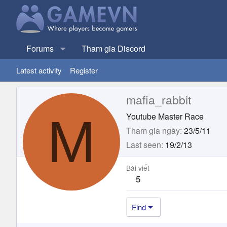
Forums
Tham gia Discord
Latest activity
Register
mafia_rabbit
M
Youtube Master Race
Tham gia ngày
23/5/11
Last seen
19/2/13
Bài viết
5
Find