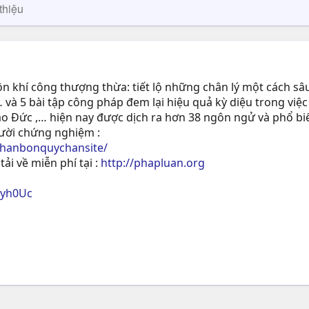
thiệu
 khí công thượng thừa: tiết lộ những chân lý một cách sâu
 và 5 bài tập công pháp đem lại hiệu quả kỳ diệu trong việc
ạo Ðức ,… hiện nay được dịch ra hơn 38 ngôn ngử và phổ biế
gười chứng nghiệm :
phanbonquychansite/
tải về miễn phí tại :
http://phapluan.org
ryh0Uc