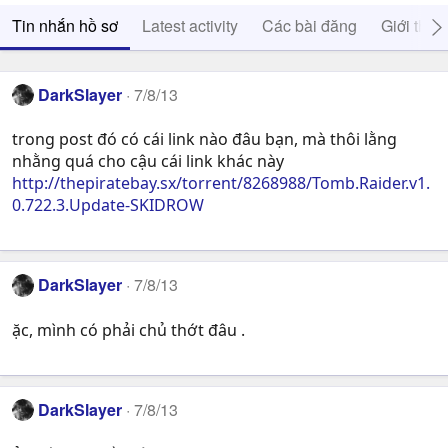
Tin nhắn hồ sơ
Latest activity
Các bài đăng
Giới thiệ
DarkSlayer
7/8/13
trong post đó có cái link nào đâu bạn, mà thôi lằng
nhằng quá cho cậu cái link khác này
http://thepiratebay.sx/torrent/8268988/Tomb.Raider.v1.
0.722.3.Update-SKIDROW
DarkSlayer
7/8/13
ặc, mình có phải chủ thớt đâu .
DarkSlayer
7/8/13