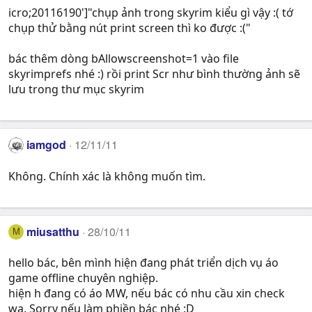
icro;20116190']"chụp ảnh trong skyrim kiểu gì vậy :( tớ
chụp thử bằng nút print screen thì ko được :("
bác thêm dòng bAllowscreenshot=1 vào file
skyrimprefs nhé :) rồi print Scr như bình thường ảnh sẽ
lưu trong thư mục skyrim
iamgod
12/11/11
Không. Chính xác là không muốn tìm.
miusatthu
28/10/11
M
hello bác, bên mình hiện đang phát triển dịch vụ áo
game offline chuyên nghiệp.
hiện h đang có áo MW, nếu bác có nhu cầu xin check
wa. Sorry nếu làm phiền bác nhé :D