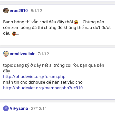
eros2610
8/1/12
Banh bóng thì vẫn chơi đều đấy thôi
... Chừng nào
còn xem bóng đá thì chừng đó không thể nao dứt được
đâu
...
creativealtair
7/1/12
topic đăng ký ở đây hết ai trông coi rồi, bạn qua bên
đây
http://phudeviet.org/forum.php
nhắn tin cho dr.house để hắn set vào cho
http://phudeviet.org/member.php?u=910
ViFysana
27/12/11
V