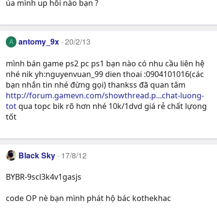
ủa mình up hồi nào bạn ?
antomy_9x
20/2/13
A
mình bán game ps2 pc ps1 bạn nào có nhu cầu liên hệ
nhé nik yh:nguyenvuan_99 dien thoai :0904101016(các
bạn nhắn tin nhé đừng gọi) thankss đã quan tâm
http://forum.gamevn.com/showthread.p...chat-luong-
tot
qua topc bik rõ hơn nhé 10k/1dvd giá rẻ chất lựong
tốt
Black Sky
17/8/12
BYBR-9scl3k4v1gasjs
code OP nè bạn mình phát hộ bác kothekhac