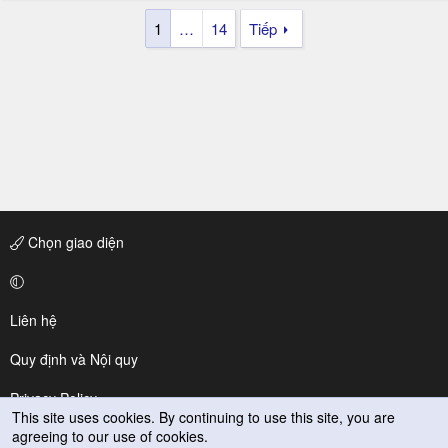
1
…
14
Tiếp
Chọn giao diện
Liên hệ
Quy định và Nội quy
Privacy Policy
This site uses cookies. By continuing to use this site, you are
agreeing to our use of cookies.
Trợ giúp