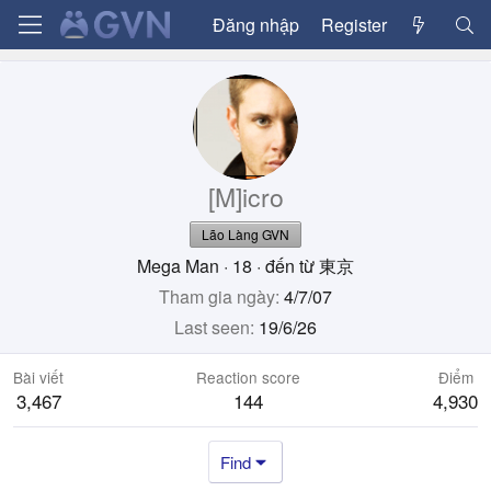
Đăng nhập
Register
[M]icro
Lão Làng GVN
Mega Man
·
18
·
đến từ
東京
Tham gia ngày
4/7/07
Last seen
19/6/26
Bài viết
Reaction score
Điểm
3,467
144
4,930
Find