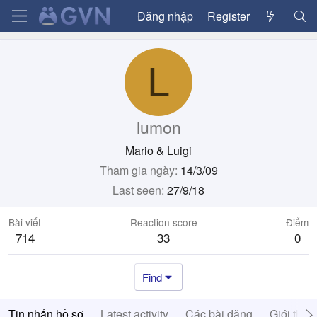
Đăng nhập
Register
L
lumon
Mario & Luigi
Tham gia ngày
14/3/09
Last seen
27/9/18
Bài viết
Reaction score
Điểm
714
33
0
Find
Tin nhắn hồ sơ
Latest activity
Các bài đăng
Giới thiệ