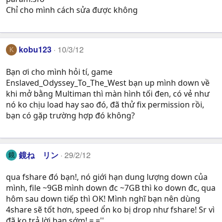
Chỉ cho mình cách sửa được không
kobu123
10/3/12
K
Bạn ơi cho mình hỏi tí, game
Enslaved_Odyssey_To_The_West bạn up mình down về
khi mở bằng Multiman thì màn hình tối đen, có vẻ như
nó ko chịu load hay sao đó, đã thử fix permission rồi,
bạn có gặp trường hợp đó không?
鏡ね リン
29/2/12
鏡
qua fshare đó bạn!, nó giới hạn dung lượng down của
mình, file ~9GB mình down đc ~7GB thì ko down đc, qua
hôm sau down tiếp thì OK! Mình nghĩ bạn nên dùng
4share sẽ tốt hơn, speed ổn ko bị drop như fshare! Sr vì
đã ko trả lời bạn sớm! =.=''