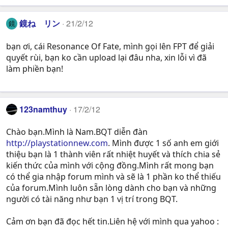
鏡ね リン
21/2/12
鏡
bạn ơi, cái Resonance Of Fate, mình gọi lên FPT để giải
quyết rùi, bạn ko cần upload lại đâu nha, xin lỗi vì đã
làm phiền bạn!
123namthuy
17/2/12
Chào bạn.Mình là Nam.BQT diễn đàn
http://playstationnew.com
. Mình được 1 số anh em giới
thiệu bạn là 1 thành viên rất nhiệt huyết và thích chia sẻ
kiến thức của mình với cộng đồng.Mình rất mong bạn
có thể gia nhập forum mình và sẽ là 1 phần ko thể thiếu
của forum.Mình luôn sẵn lòng dành cho bạn và những
người có tài năng như bạn 1 vị trí trong BQT.
Cảm ơn bạn đã đọc hết tin.Liên hệ với mình qua yahoo :