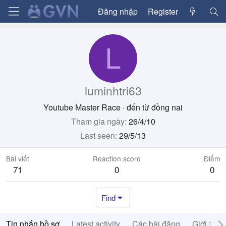
Đăng nhập
Register
L
luminhtri63
Youtube Master Race
·
đến từ
đồng nai
Tham gia ngày
26/4/10
Last seen
29/5/13
Bài viết
Reaction score
Điểm
71
0
0
Find
Tin nhắn hồ sơ
Latest activity
Các bài đăng
Giới thiệ