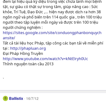
đem lại hiệu quả kỳ diệu trong việc chửa lành mọi bệnh
tật, sự giàu có thật sự trong tâm, giúp nâng cao : Sức
khỏe, Trí Tuệ, Ðạo Ðức ,… hiện nay được dịch ra hơn 38
ngôn ngử và phổ biến trên 114 quốc gia , trên 100 triệu
người theo tập luyện mỗi ngày và được trên 100 triệu
người chứng nghiệm :
https://sites.google.com/site/conduongphanbonquych
ansite/
Tất cả tài liệu học Pháp, tập công các bạn tải về miễn phí
tại :
http://phapluan.org
Đại Pháp Hồng Truyền
http://www.youtube.com/watch?v=kNtElryh0Uc
Thỉnh nguyện toàn cầu 2013
`
Ballistix
16/7/12
B