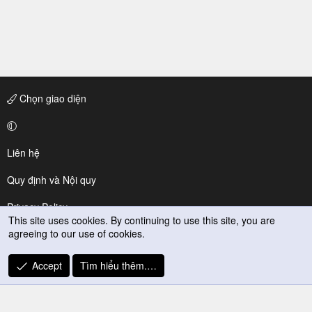
Chọn giao diện
Liên hệ
Quy định và Nội quy
Privacy Policy
This site uses cookies. By continuing to use this site, you are
agreeing to our use of cookies.
Trợ giúp
R
Accept
Tìm hiểu thêm.…
S
S