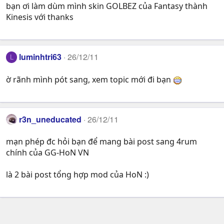
bạn ơi làm dùm mình skin GOLBEZ của Fantasy thành
Kinesis với thanks
luminhtri63
26/12/11
L
ờ rãnh mình pót sang, xem topic mới đi bạn
r3n_uneducated
26/12/11
mạn phép đc hỏi bạn để mang bài post sang 4rum
chính của GG-HoN VN
là 2 bài post tổng hợp mod của HoN :)