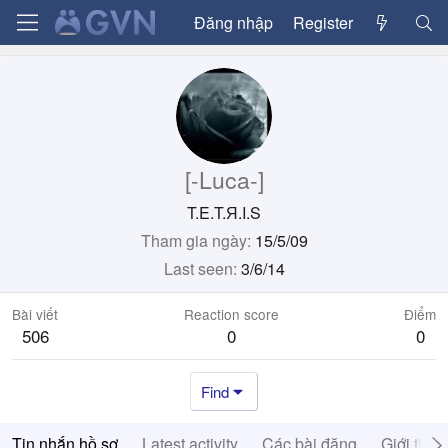
Đăng nhập
Register
[-Luca-]
T.E.T.Я.I.S
Tham gia ngày
15/5/09
Last seen
3/6/14
Bài viết
Reaction score
Điểm
506
0
0
Find
Tin nhắn hồ sơ
Latest activity
Các bài đăng
Giới thiệ