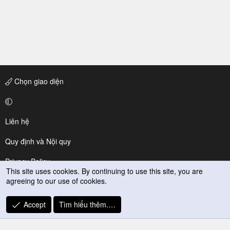
Chọn giao diện
Liên hệ
Quy định và Nội quy
Privacy Policy
This site uses cookies. By continuing to use this site, you are
agreeing to our use of cookies.
Trợ giúp
R
Accept
Tìm hiểu thêm.…
S
S