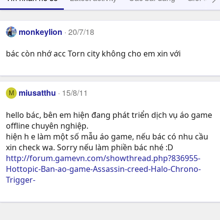
monkeylion
20/7/18
bác còn nhớ acc Torn city không cho em xin với
miusatthu
15/8/11
M
hello bác, bên em hiện đang phát triển dịch vụ áo game
offline chuyên nghiệp.
hiện h e làm một số mẫu áo game, nếu bác có nhu cầu
xin check wa. Sorry nếu làm phiền bác nhé :D
http://forum.gamevn.com/showthread.php?836955-
Hottopic-Ban-ao-game-Assassin-creed-Halo-Chrono-
Trigger-